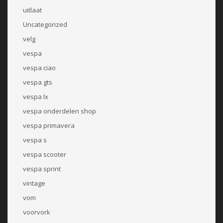
uitlaat
Uncategorized
velg
vespa
vespa ciao
vespa gts
vespa lx
vespa onderdelen shop
vespa primavera
vespa s
vespa scooter
vespa sprint
vintage
vom
voorvork