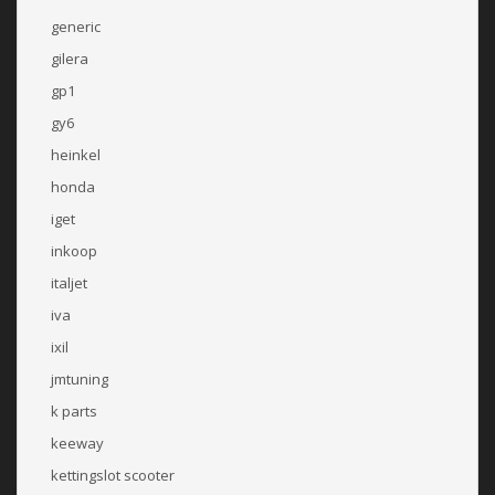
generic
gilera
gp1
gy6
heinkel
honda
iget
inkoop
italjet
iva
ixil
jmtuning
k parts
keeway
kettingslot scooter