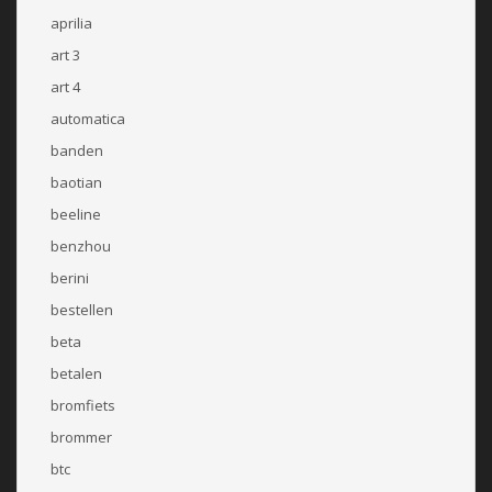
aprilia
art 3
art 4
automatica
banden
baotian
beeline
benzhou
berini
bestellen
beta
betalen
bromfiets
brommer
btc