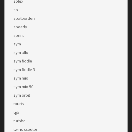
solex
sp
spatborden
speedy
sprint
sym
sym allo
sym fiddle
sym fiddle 3
sym mio
sym mio 50
sym orbit
tauris
tgb
turbho
twins scooter