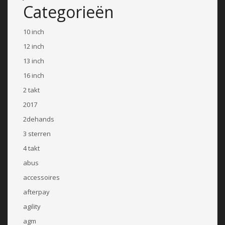
Categorieën
10 inch
12 inch
13 inch
16 inch
2 takt
2017
2dehands
3 sterren
4 takt
abus
accessoires
afterpay
agility
agm