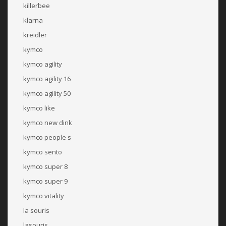
killerbee
klarna
kreidler
kymco
kymco agility
kymco agility 16
kymco agility 50
kymco like
kymco new dink
kymco people s
kymco sento
kymco super 8
kymco super 9
kymco vitality
la souris
lasouris