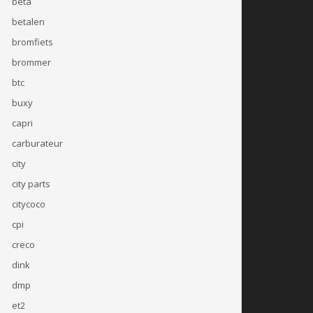
beta
betalen
bromfiets
brommer
btc
buxy
capri
carburateur
city
city parts
citycoco
cpi
creco
dink
dmp
et2