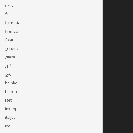
extra
f15
figuretta
firenzo
fosti
generic
gilera
gp1
gy6
heinkel
honda
iget
inkoop
italjet
iva