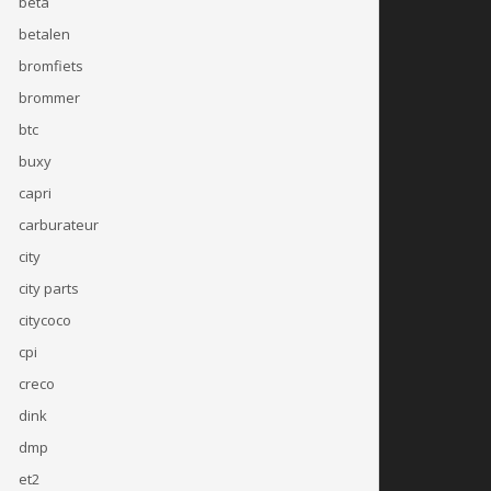
beta
betalen
bromfiets
brommer
btc
buxy
capri
carburateur
city
city parts
citycoco
cpi
creco
dink
dmp
et2