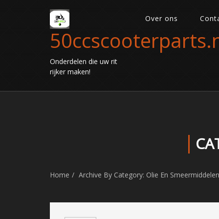
Over ons
Cont
50ccscooterparts.n
Onderdelen die uw rit
rijker maken!
CA
Home
Archive By Category: Olie En Smeermiddele