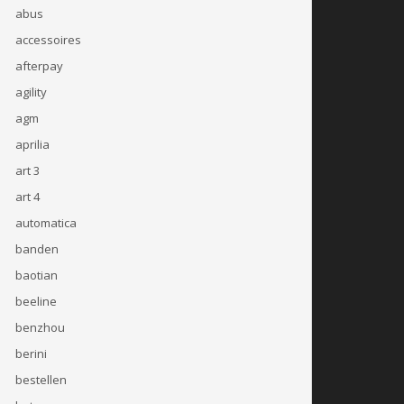
abus
accessoires
afterpay
agility
agm
aprilia
art 3
art 4
automatica
banden
baotian
beeline
benzhou
berini
bestellen