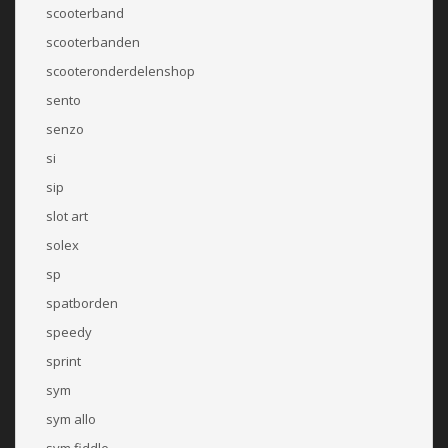
scooterband
scooterbanden
scooteronderdelenshop
sento
senzo
si
sip
slot art
solex
sp
spatborden
speedy
sprint
sym
sym allo
sym fiddle