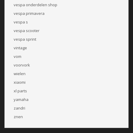
vespa onderdelen shop
vespa primavera
vespa s
vespa scooter
vespa sprint
vintage
vom
voorvork
wielen
xiaomi
xl parts
yamaha
zandri
znen