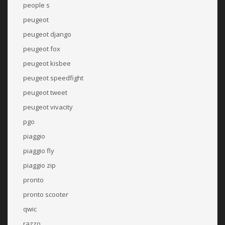
people s
peugeot
peugeot django
peugeot fox
peugeot kisbee
peugeot speedfight
peugeot tweet
peugeot vivacity
pgo
piaggio
piaggio fly
piaggio zip
pronto
pronto scooter
qwic
razzo