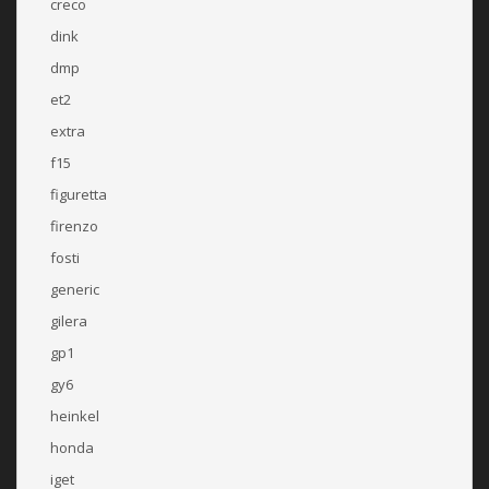
creco
dink
dmp
et2
extra
f15
figuretta
firenzo
fosti
generic
gilera
gp1
gy6
heinkel
honda
iget