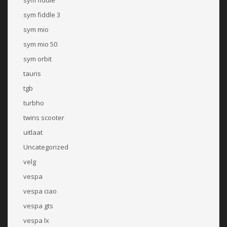
sym fiddle 3
sym mio
sym mio 50
sym orbit
tauris
tgb
turbho
twins scooter
uitlaat
Uncategorized
velg
vespa
vespa ciao
vespa gts
vespa lx