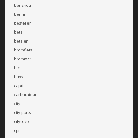
benzhou
berini
bestellen
beta
betalen
bromfiets
brommer
btc
buxy
capri
carburateur
city
city parts
citycoco
cpi