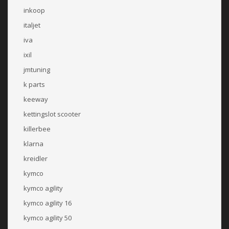
inkoop
italjet
iva
ixil
jmtuning
k parts
keeway
kettingslot scooter
killerbee
klarna
kreidler
kymco
kymco agility
kymco agility 16
kymco agility 50