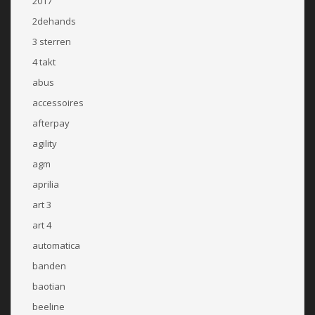
2017
2dehands
3 sterren
4 takt
abus
accessoires
afterpay
agility
agm
aprilia
art 3
art 4
automatica
banden
baotian
beeline