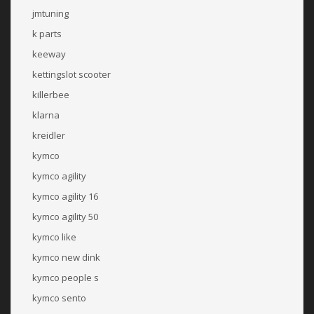
jmtuning
k parts
keeway
kettingslot scooter
killerbee
klarna
kreidler
kymco
kymco agility
kymco agility 16
kymco agility 50
kymco like
kymco new dink
kymco people s
kymco sento