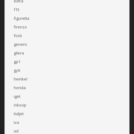
extra
f15
figuretta
firenzo
fosti
generic
gilera
gp1
gy6
heinkel
honda
iget
inkoop
italjet
iva
ixil