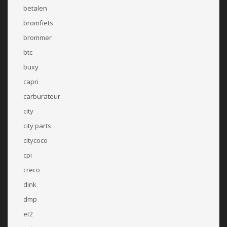
betalen
bromfiets
brommer
btc
buxy
capri
carburateur
city
city parts
citycoco
cpi
creco
dink
dmp
et2