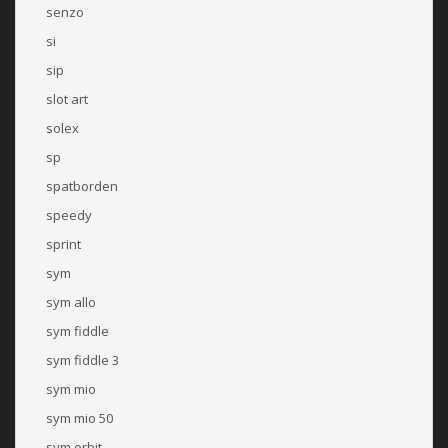
senzo
si
sip
slot art
solex
sp
spatborden
speedy
sprint
sym
sym allo
sym fiddle
sym fiddle 3
sym mio
sym mio 50
sym orbit