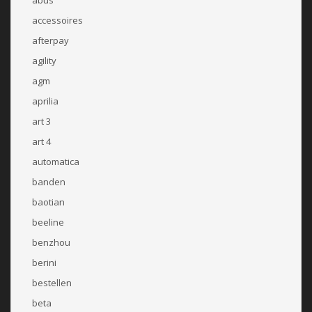
abus
accessoires
afterpay
agility
agm
aprilia
art 3
art 4
automatica
banden
baotian
beeline
benzhou
berini
bestellen
beta