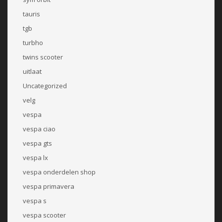
tauris
tgb
turbho
twins scooter
uitlaat
Uncategorized
velg
vespa
vespa ciao
vespa gts
vespa lx
vespa onderdelen shop
vespa primavera
vespa s
vespa scooter