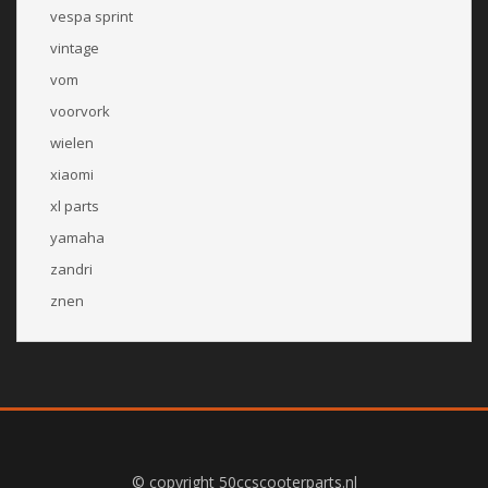
vespa sprint
vintage
vom
voorvork
wielen
xiaomi
xl parts
yamaha
zandri
znen
© copyright 50ccscooterparts.nl