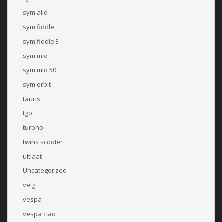
sym allo
sym fiddle
sym fiddle 3
sym mio
sym mio 50
sym orbit
tauris
tgb
turbho
twins scooter
uitlaat
Uncategorized
velg
vespa
vespa ciao