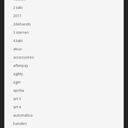
2 takt
2017
2dehands
3 sterren
4 takt
abus
accessoires
afterpay
agility
agm
aprilia
art 3
art 4
automatica
banden