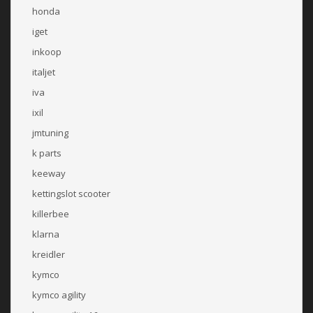
honda
iget
inkoop
italjet
iva
ixil
jmtuning
k parts
keeway
kettingslot scooter
killerbee
klarna
kreidler
kymco
kymco agility