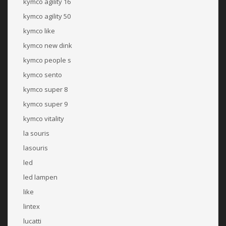
kymco agility 16
kymco agility 50
kymco like
kymco new dink
kymco people s
kymco sento
kymco super 8
kymco super 9
kymco vitality
la souris
lasouris
led
led lampen
like
lintex
lucatti