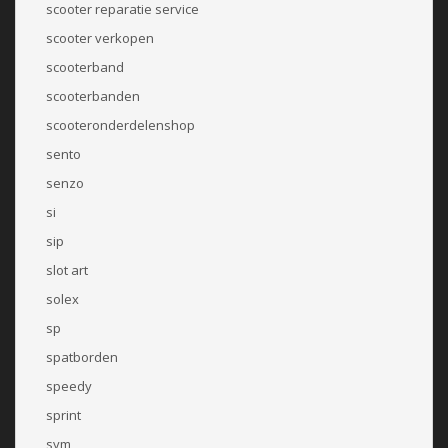
scooter reparatie service
scooter verkopen
scooterband
scooterbanden
scooteronderdelenshop
sento
senzo
si
sip
slot art
solex
sp
spatborden
speedy
sprint
sym