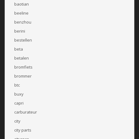
baotian
beeline
benzhou
berini
bestellen
beta
betalen
bromfiets
brommer
btc
buxy
capri
carburateur
city
city parts