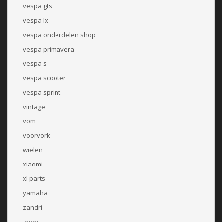
vespa gts
vespa lx
vespa onderdelen shop
vespa primavera
vespa s
vespa scooter
vespa sprint
vintage
vom
voorvork
wielen
xiaomi
xl parts
yamaha
zandri
znen