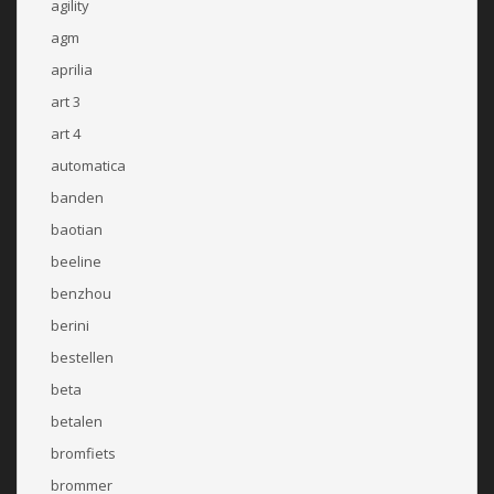
agility
agm
aprilia
art 3
art 4
automatica
banden
baotian
beeline
benzhou
berini
bestellen
beta
betalen
bromfiets
brommer