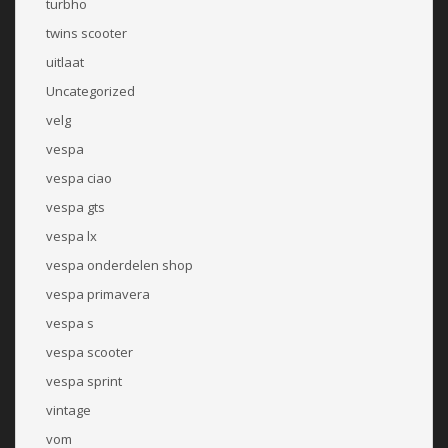
turbho
twins scooter
uitlaat
Uncategorized
velg
vespa
vespa ciao
vespa gts
vespa lx
vespa onderdelen shop
vespa primavera
vespa s
vespa scooter
vespa sprint
vintage
vom