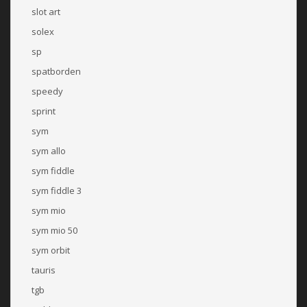
slot art
solex
sp
spatborden
speedy
sprint
sym
sym allo
sym fiddle
sym fiddle 3
sym mio
sym mio 50
sym orbit
tauris
tgb