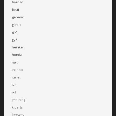
firenzo
fosti
generic
gilera
gp1
gy6
heinkel
honda
iget
inkoop
italjet
iva
ixil
jmtuning
k parts
keeway