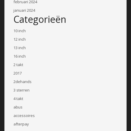
februari 2024
januari 2024
Categorieën
10 inch
12 inch
13 inch
16 inch
2 takt
2017
2dehands
3 sterren
4 takt
abus
accessoires
afterpay