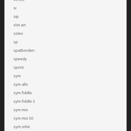
si
sip
slot art
solex
sp
spatborden
speedy
sprint
sym
sym allo
sym fiddle
sym fiddle 3
sym mio
sym mio 50
sym orbit