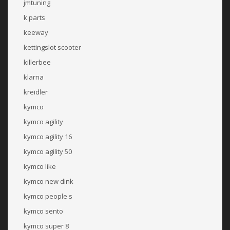
jmtuning
k parts
keeway
kettingslot scooter
killerbee
klarna
kreidler
kymco
kymco agility
kymco agility 16
kymco agility 50
kymco like
kymco new dink
kymco people s
kymco sento
kymco super 8