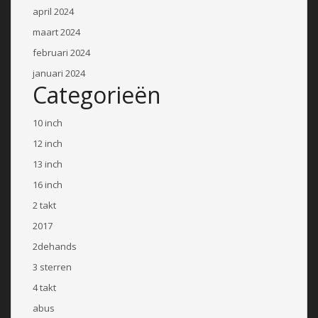
april 2024
maart 2024
februari 2024
januari 2024
Categorieën
10 inch
12 inch
13 inch
16 inch
2 takt
2017
2dehands
3 sterren
4 takt
abus