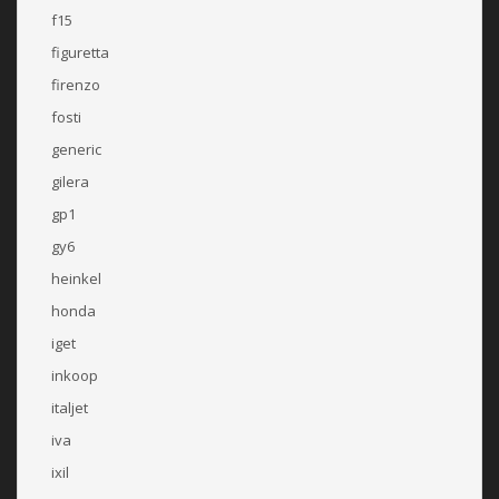
f15
figuretta
firenzo
fosti
generic
gilera
gp1
gy6
heinkel
honda
iget
inkoop
italjet
iva
ixil