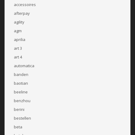
accessoires
afterpay
agility
agm
aprilia
art 3
art 4
automatica
banden
baotian
beeline
benzhou
berini
bestellen
beta