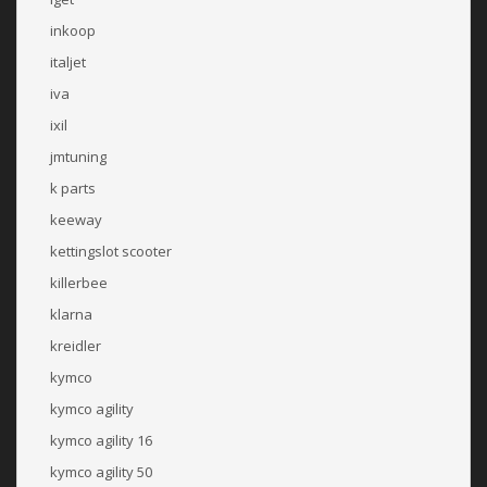
inkoop
italjet
iva
ixil
jmtuning
k parts
keeway
kettingslot scooter
killerbee
klarna
kreidler
kymco
kymco agility
kymco agility 16
kymco agility 50