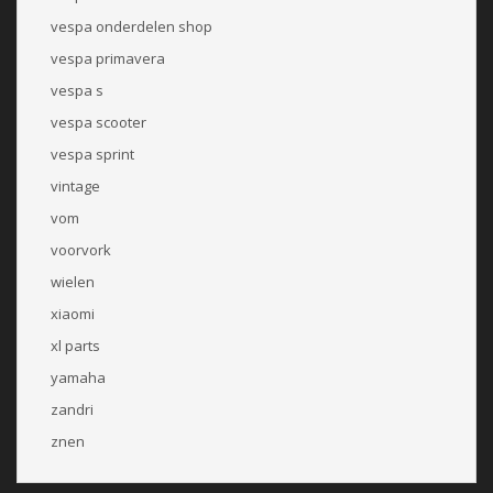
vespa onderdelen shop
vespa primavera
vespa s
vespa scooter
vespa sprint
vintage
vom
voorvork
wielen
xiaomi
xl parts
yamaha
zandri
znen