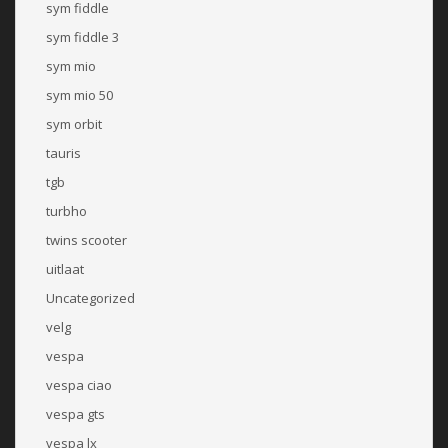
sym fiddle
sym fiddle 3
sym mio
sym mio 50
sym orbit
tauris
tgb
turbho
twins scooter
uitlaat
Uncategorized
velg
vespa
vespa ciao
vespa gts
vespa lx