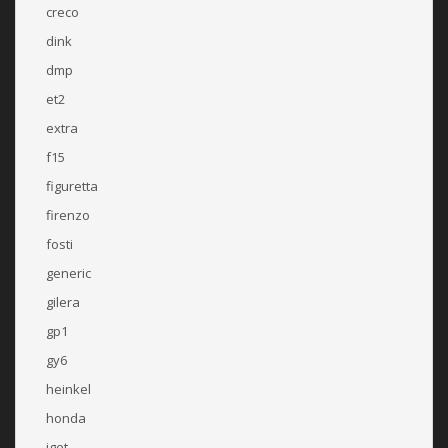
creco
dink
dmp
et2
extra
f15
figuretta
firenzo
fosti
generic
gilera
gp1
gy6
heinkel
honda
iget