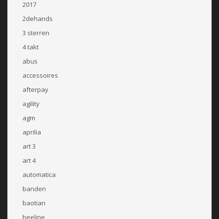
2017
2dehands
3 sterren
4 takt
abus
accessoires
afterpay
agility
agm
aprilia
art 3
art 4
automatica
banden
baotian
beeline