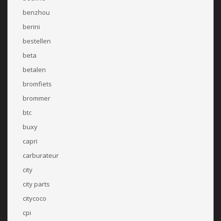
benzhou
berini
bestellen
beta
betalen
bromfiets
brommer
btc
buxy
capri
carburateur
city
city parts
citycoco
cpi