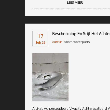
LEES MEER
Bescherming En Stijl: Het Acht
17
Auteur :
50ccscooterparts
feb 26
Artikel: Achterspatbord Vivacity Achterspatbord V