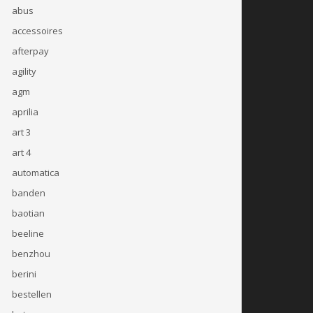
abus
accessoires
afterpay
agility
agm
aprilia
art 3
art 4
automatica
banden
baotian
beeline
benzhou
berini
bestellen