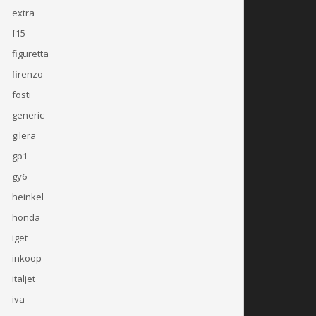
extra
f15
figuretta
firenzo
fosti
generic
gilera
gp1
gy6
heinkel
honda
iget
inkoop
italjet
iva