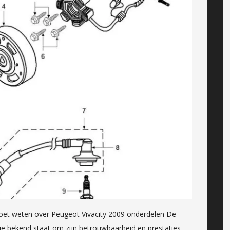
oet weten over Peugeot Vivacity 2009 onderdelen De
ie bekend staat om zijn betrouwbaarheid en prestaties.