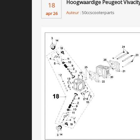
Hoogwaardige Peugeot Vivacity
18
Auteur :
50ccscooterparts
apr 26