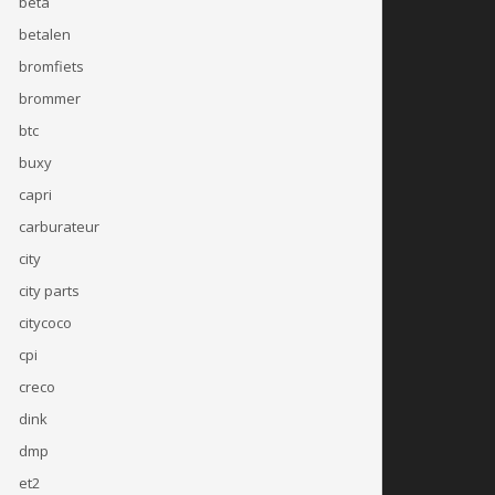
beta
betalen
bromfiets
brommer
btc
buxy
capri
carburateur
city
city parts
citycoco
cpi
creco
dink
dmp
et2