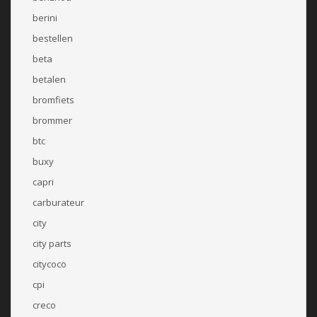
berini
bestellen
beta
betalen
bromfiets
brommer
btc
buxy
capri
carburateur
city
city parts
citycoco
cpi
creco