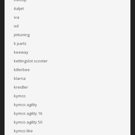
italjet
iva
ixil
jmtuning
k parts
keeway
kettingslot scooter
killerbee
klarna
kreidler
kymco
kymco agility
kymco agility 16
kymco agility 50
kymco like