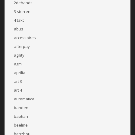
2dehands
3 sterren
4 takt
abus
accessoires
afterpay
agility
agm
aprilia
art 3
art 4
automatica
banden
baotian
beeline
benzhou