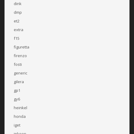
dink
dmp
et2
extra
f15
figuretta
firenzo
fosti
generic
gilera
gp1
gy6
heinkel
honda
iget
inkoop