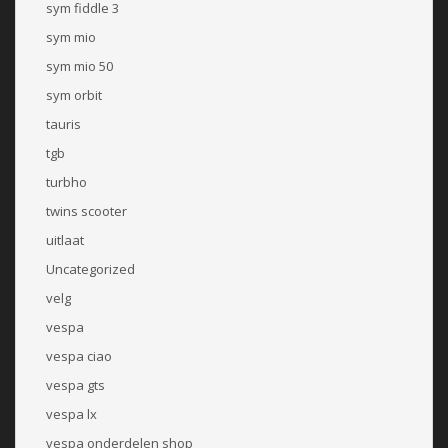
sym fiddle 3
sym mio
sym mio 50
sym orbit
tauris
tgb
turbho
twins scooter
uitlaat
Uncategorized
velg
vespa
vespa ciao
vespa gts
vespa lx
vespa onderdelen shop