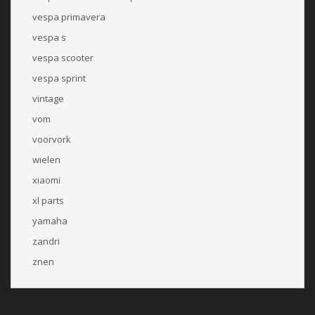
vespa primavera
vespa s
vespa scooter
vespa sprint
vintage
vom
voorvork
wielen
xiaomi
xl parts
yamaha
zandri
znen