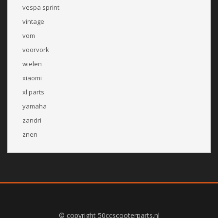
vespa sprint
vintage
vom
voorvork
wielen
xiaomi
xl parts
yamaha
zandri
znen
© copyright 50ccscooterparts.nl