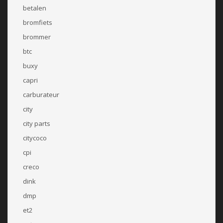
betalen
bromfiets
brommer
btc
buxy
capri
carburateur
city
city parts
citycoco
cpi
creco
dink
dmp
et2