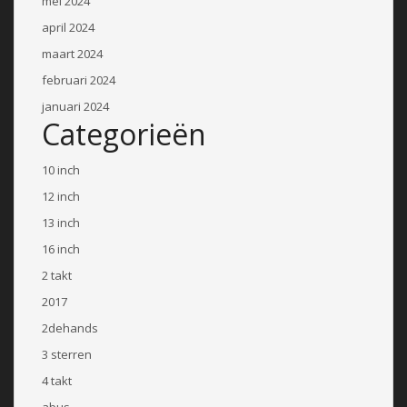
mei 2024
april 2024
maart 2024
februari 2024
januari 2024
Categorieën
10 inch
12 inch
13 inch
16 inch
2 takt
2017
2dehands
3 sterren
4 takt
abus