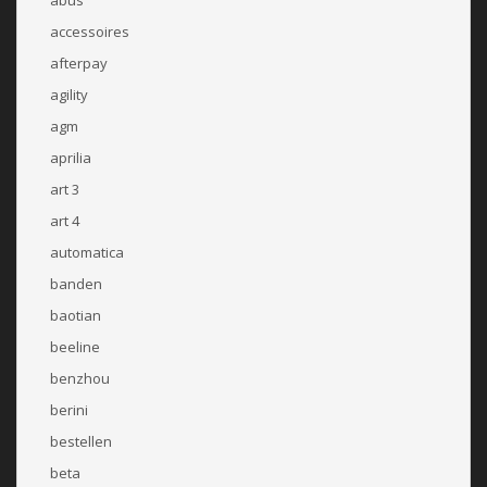
accessoires
afterpay
agility
agm
aprilia
art 3
art 4
automatica
banden
baotian
beeline
benzhou
berini
bestellen
beta