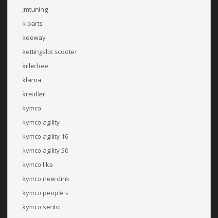
jmtuning
k parts
keeway
kettingslot scooter
killerbee
klarna
kreidler
kymco
kymco agility
kymco agility 16
kymco agility 50
kymco like
kymco new dink
kymco people s
kymco sento