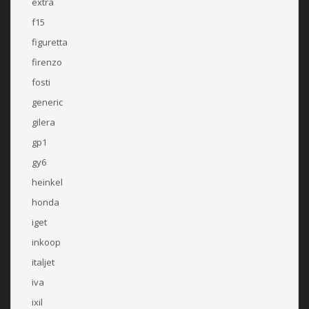
extra
f15
figuretta
firenzo
fosti
generic
gilera
gp1
gy6
heinkel
honda
iget
inkoop
italjet
iva
ixil