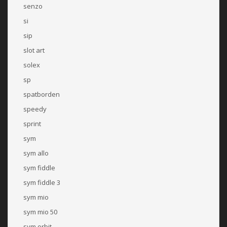
senzo
si
sip
slot art
solex
sp
spatborden
speedy
sprint
sym
sym allo
sym fiddle
sym fiddle 3
sym mio
sym mio 50
sym orbit