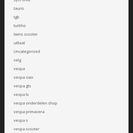
tauris
tgb
turbho
twins scooter
uitlaat
Uncategorized
velg
vespa
vespa ciao
vespa gts
vespa lx
vespa onderdelen shop
vespa primavera
vespa s
vespa scooter