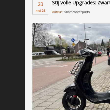
Stijlvolle Upgrades: Zwa
23
mei 26
Auteur :
50ccscooterparts