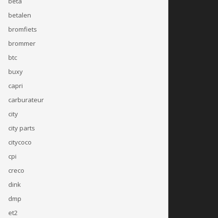
beta
betalen
bromfiets
brommer
btc
buxy
capri
carburateur
city
city parts
citycoco
cpi
creco
dink
dmp
et2