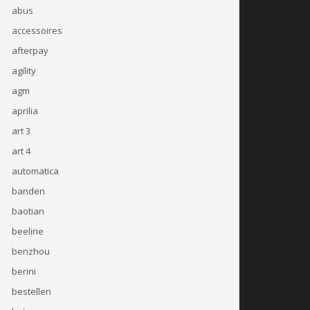
abus
accessoires
afterpay
agility
agm
aprilia
art 3
art 4
automatica
banden
baotian
beeline
benzhou
berini
bestellen