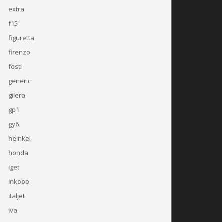
extra
f15
figuretta
firenzo
fosti
generic
gilera
gp1
gy6
heinkel
honda
iget
inkoop
italjet
iva