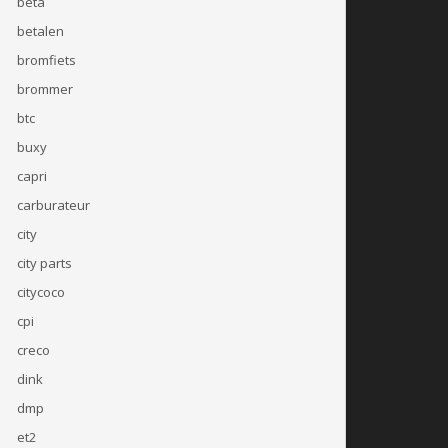
beta
betalen
bromfiets
brommer
btc
buxy
capri
carburateur
city
city parts
citycoco
cpi
creco
dink
dmp
et2