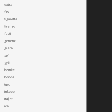
extra
f15
figuretta
firenzo
fosti
generic
gilera
gp1
gy6
heinkel
honda
iget
inkoop
italjet
iva