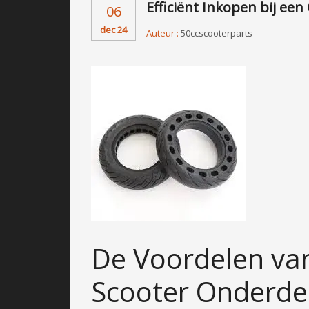
Efficiënt Inkopen bij ee
06
dec 24
Auteur :
50ccscooterparts
De Voordelen va
Scooter Onderde