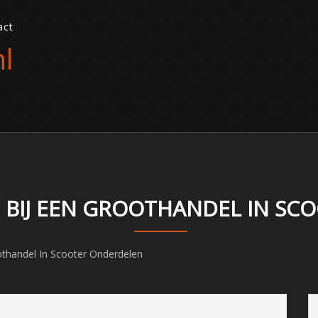
act
l
N BIJ EEN GROOTHANDEL IN S
othandel In Scooter Onderdelen