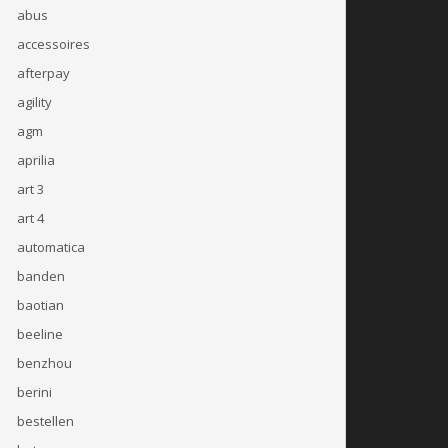
abus
accessoires
afterpay
agility
agm
aprilia
art 3
art 4
automatica
banden
baotian
beeline
benzhou
berini
bestellen