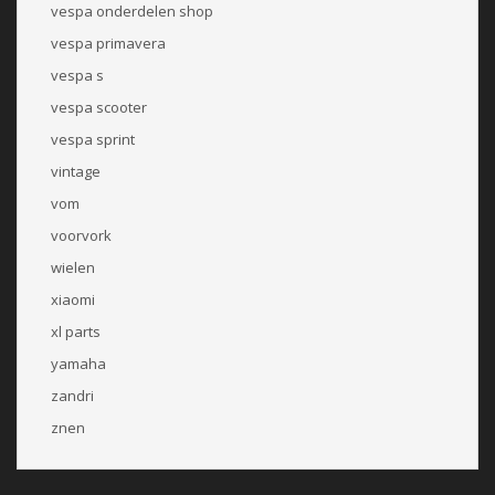
vespa onderdelen shop
vespa primavera
vespa s
vespa scooter
vespa sprint
vintage
vom
voorvork
wielen
xiaomi
xl parts
yamaha
zandri
znen