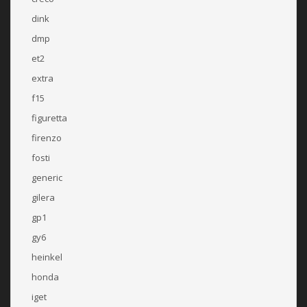
dink
dmp
et2
extra
f15
figuretta
firenzo
fosti
generic
gilera
gp1
gy6
heinkel
honda
iget