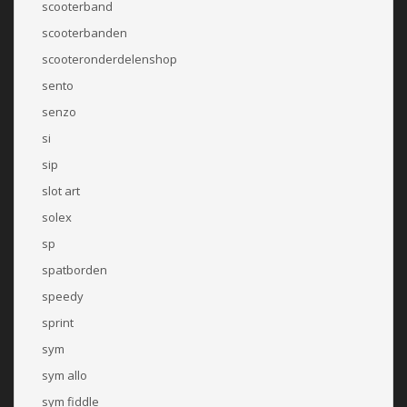
scooterband
scooterbanden
scooteronderdelenshop
sento
senzo
si
sip
slot art
solex
sp
spatborden
speedy
sprint
sym
sym allo
sym fiddle