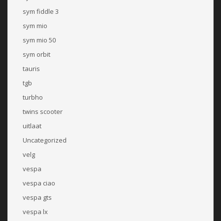
sym fiddle 3
sym mio
sym mio 50
sym orbit
tauris
tgb
turbho
twins scooter
uitlaat
Uncategorized
velg
vespa
vespa ciao
vespa gts
vespa lx