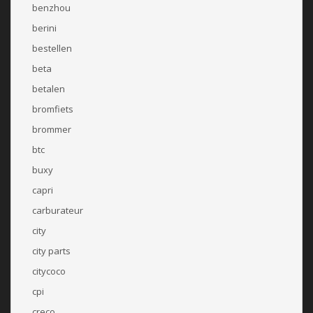
benzhou
berini
bestellen
beta
betalen
bromfiets
brommer
btc
buxy
capri
carburateur
city
city parts
citycoco
cpi
creco