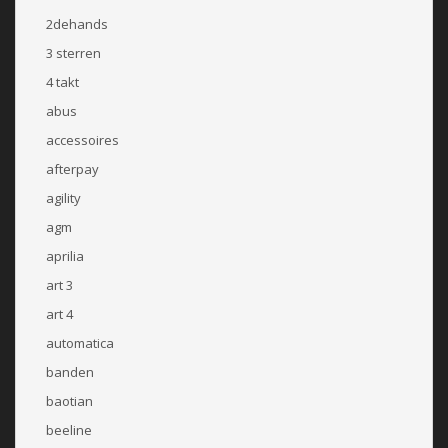
2dehands
3 sterren
4 takt
abus
accessoires
afterpay
agility
agm
aprilia
art 3
art 4
automatica
banden
baotian
beeline