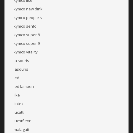
kymco like
kymco new dink
kymco people s
kymco sento
kymco super 8
kymco super 9
kymco vitality
la souris
lasouris
led
led lampen
like
lintex
lucatti
luchtfilter
malaguti