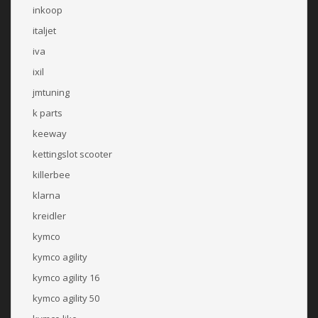
inkoop
italjet
iva
ixil
jmtuning
k parts
keeway
kettingslot scooter
killerbee
klarna
kreidler
kymco
kymco agility
kymco agility 16
kymco agility 50