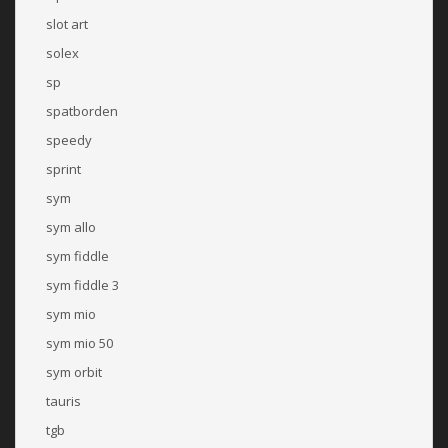
slot art
solex
sp
spatborden
speedy
sprint
sym
sym allo
sym fiddle
sym fiddle 3
sym mio
sym mio 50
sym orbit
tauris
tgb