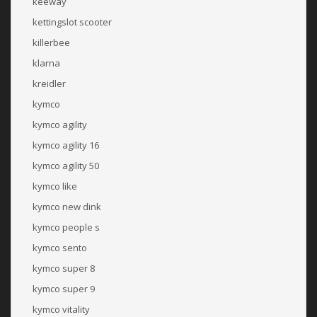
keeway
kettingslot scooter
killerbee
klarna
kreidler
kymco
kymco agility
kymco agility 16
kymco agility 50
kymco like
kymco new dink
kymco people s
kymco sento
kymco super 8
kymco super 9
kymco vitality