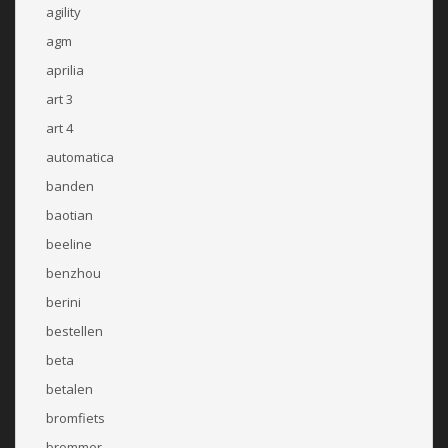
agility
agm
aprilia
art 3
art 4
automatica
banden
baotian
beeline
benzhou
berini
bestellen
beta
betalen
bromfiets
brommer