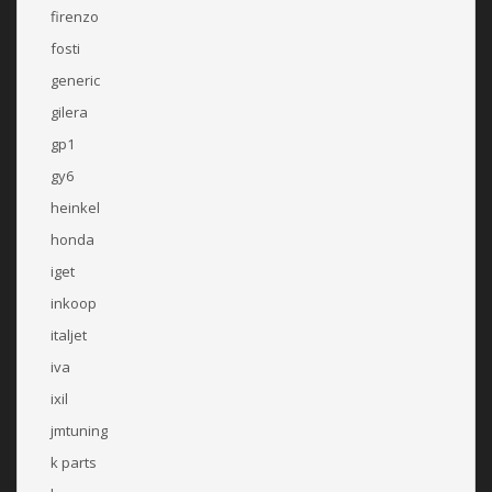
firenzo
fosti
generic
gilera
gp1
gy6
heinkel
honda
iget
inkoop
italjet
iva
ixil
jmtuning
k parts