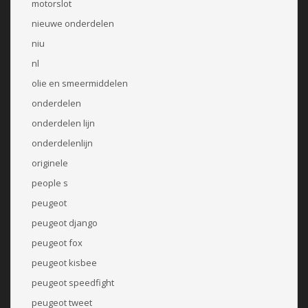
motorslot
nieuwe onderdelen
niu
nl
olie en smeermiddelen
onderdelen
onderdelen lijn
onderdelenlijn
originele
people s
peugeot
peugeot django
peugeot fox
peugeot kisbee
peugeot speedfight
peugeot tweet