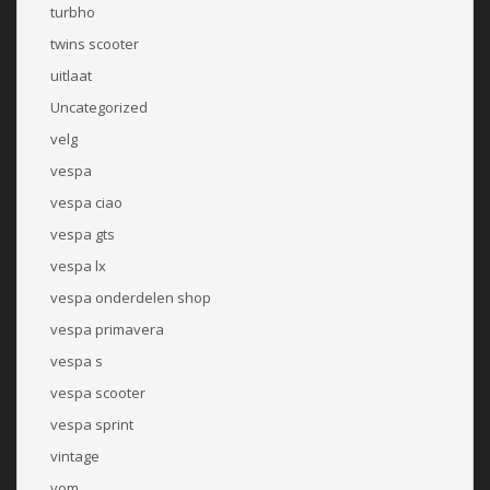
turbho
twins scooter
uitlaat
Uncategorized
velg
vespa
vespa ciao
vespa gts
vespa lx
vespa onderdelen shop
vespa primavera
vespa s
vespa scooter
vespa sprint
vintage
vom