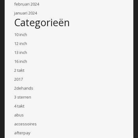
februari 2024
januari 2024
Categorieën
10 inch
12 inch
13 inch
16 inch
2 takt
2017
2dehands
3 sterren
4 takt
abus
accessoires
afterpay