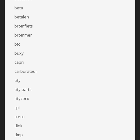
beta
betalen
bromfiets
brommer
btc
buxy
capri
carburateur
city
city parts
citycoco
cpi
creco
dink
dmp