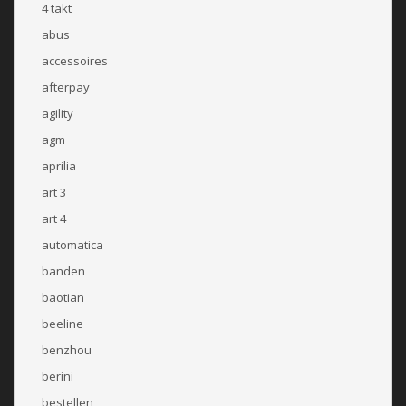
4 takt
abus
accessoires
afterpay
agility
agm
aprilia
art 3
art 4
automatica
banden
baotian
beeline
benzhou
berini
bestellen