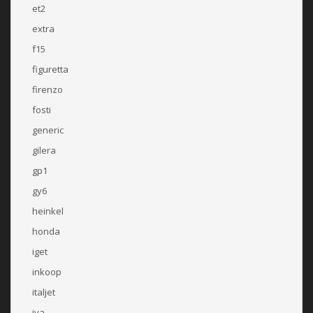
et2
extra
f15
figuretta
firenzo
fosti
generic
gilera
gp1
gy6
heinkel
honda
iget
inkoop
italjet
iva