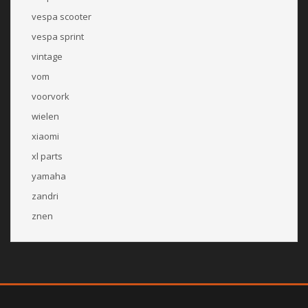
vespa scooter
vespa sprint
vintage
vom
voorvork
wielen
xiaomi
xl parts
yamaha
zandri
znen