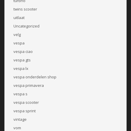
turbho
twins scooter
uitlaat
Uncategorized
velg
vespa
vespa ciao
vespa gts
vespa lx
vespa onderdelen shop
vespa primavera
vespa s
vespa scooter
vespa sprint
vintage
vom