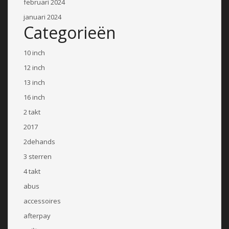
februari 2024
januari 2024
Categorieën
10 inch
12 inch
13 inch
16 inch
2 takt
2017
2dehands
3 sterren
4 takt
abus
accessoires
afterpay