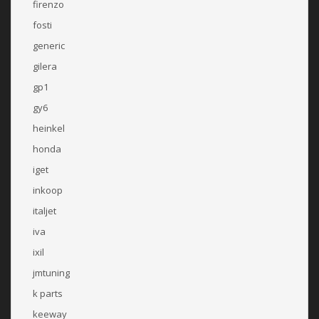
firenzo
fosti
generic
gilera
gp1
gy6
heinkel
honda
iget
inkoop
italjet
iva
ixil
jmtuning
k parts
keeway