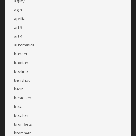
agility
agm
aprilia
art 3
art 4
automatica
banden
baotian
beeline
benzhou
berini
bestellen
beta
betalen
bromfiets
brommer