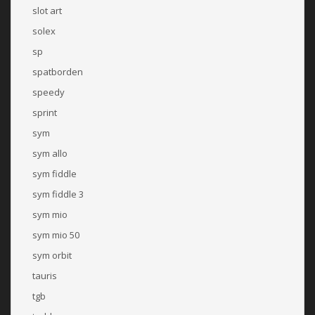
slot art
solex
sp
spatborden
speedy
sprint
sym
sym allo
sym fiddle
sym fiddle 3
sym mio
sym mio 50
sym orbit
tauris
tgb