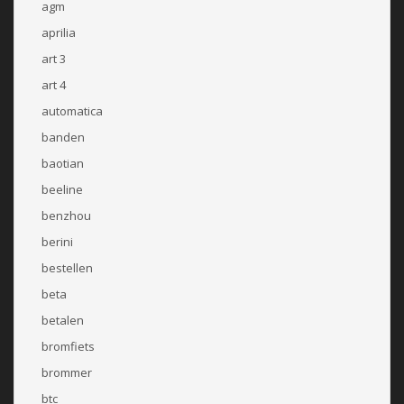
agm
aprilia
art 3
art 4
automatica
banden
baotian
beeline
benzhou
berini
bestellen
beta
betalen
bromfiets
brommer
btc