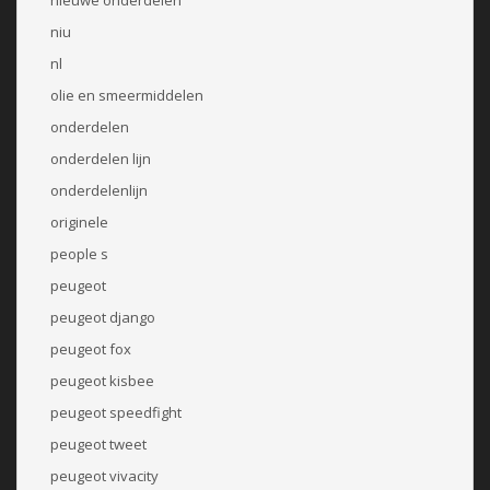
niu
nl
olie en smeermiddelen
onderdelen
onderdelen lijn
onderdelenlijn
originele
people s
peugeot
peugeot django
peugeot fox
peugeot kisbee
peugeot speedfight
peugeot tweet
peugeot vivacity