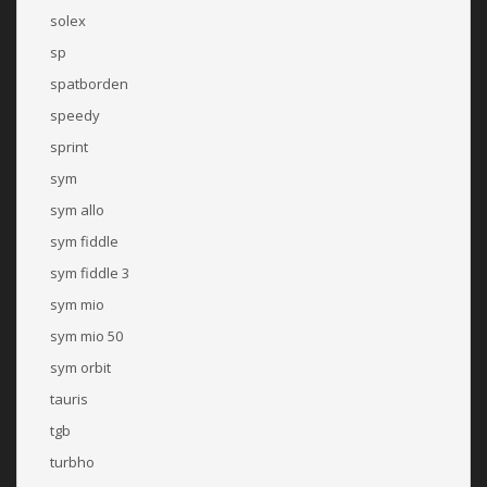
solex
sp
spatborden
speedy
sprint
sym
sym allo
sym fiddle
sym fiddle 3
sym mio
sym mio 50
sym orbit
tauris
tgb
turbho