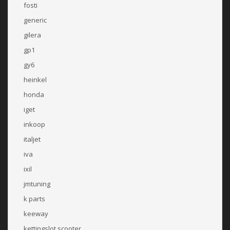
fosti
generic
gilera
gp1
gy6
heinkel
honda
iget
inkoop
italjet
iva
ixil
jmtuning
k parts
keeway
kettingslot scooter