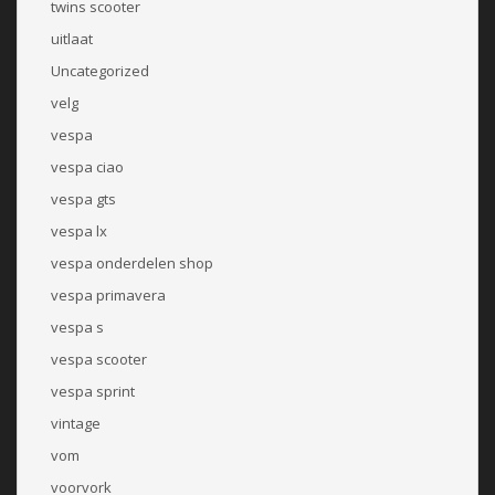
twins scooter
uitlaat
Uncategorized
velg
vespa
vespa ciao
vespa gts
vespa lx
vespa onderdelen shop
vespa primavera
vespa s
vespa scooter
vespa sprint
vintage
vom
voorvork