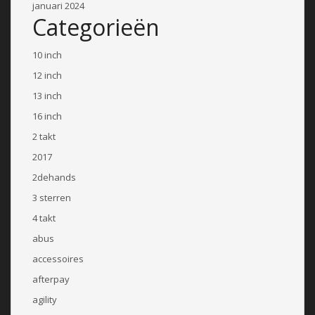
januari 2024
Categorieën
10 inch
12 inch
13 inch
16 inch
2 takt
2017
2dehands
3 sterren
4 takt
abus
accessoires
afterpay
agility