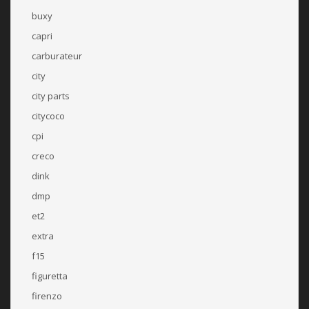
buxy
capri
carburateur
city
city parts
citycoco
cpi
creco
dink
dmp
et2
extra
f15
figuretta
firenzo