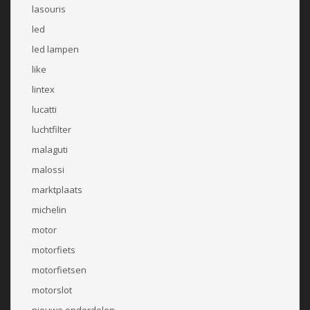
lasouris
led
led lampen
like
lintex
lucatti
luchtfilter
malaguti
malossi
marktplaats
michelin
motor
motorfiets
motorfietsen
motorslot
nieuwe onderdelen