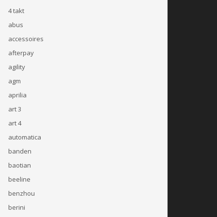
4 takt
abus
accessoires
afterpay
agility
agm
aprilia
art 3
art 4
automatica
banden
baotian
beeline
benzhou
berini