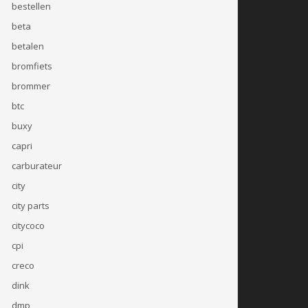
bestellen
beta
betalen
bromfiets
brommer
btc
buxy
capri
carburateur
city
city parts
citycoco
cpi
creco
dink
dmp