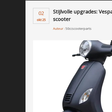
Stijlvolle upgrades: Vesp
02
scooter
okt 25
Auteur :
50ccscooterparts