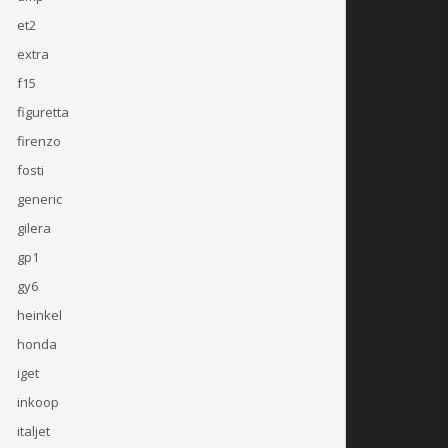
et2
extra
f15
figuretta
firenzo
fosti
generic
gilera
gp1
gy6
heinkel
honda
iget
inkoop
italjet