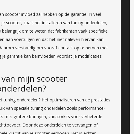
en scooter invloed zal hebben op de garantie. In veel
je scooter, zoals het installeren van tuning onderdelen,
s belangrijk om te weten dat fabrikanten vaak specifieke
en aan voertuigen en dat het niet naleven hiervan kan
 is daarom verstandig om vooraf contact op te nemen met
g je garantie kan beïnvloeden voordat je modificaties
s van mijn scooter
onderdelen?
et tuning onderdelen? Het optimaliseren van de prestaties
uik van speciale tuning onderdelen zoals performance-
its met grotere boringen, variatorkits voor verbeterde
luchttoevoer. Door deze onderdelen te vervangen of
hele kracht van je scooter verhogen. Het is echter