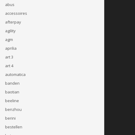
abus
accessoires
afterpay
agility
agm
aprilia
art 3
art 4
automatica
banden
baotian
beeline
benzhou
berini
bestellen