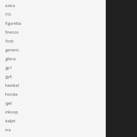
extra
f15
figuretta
firenzo
fosti
generic
gilera
gp1
gy6
heinkel
honda
iget
inkoop
italjet
iva