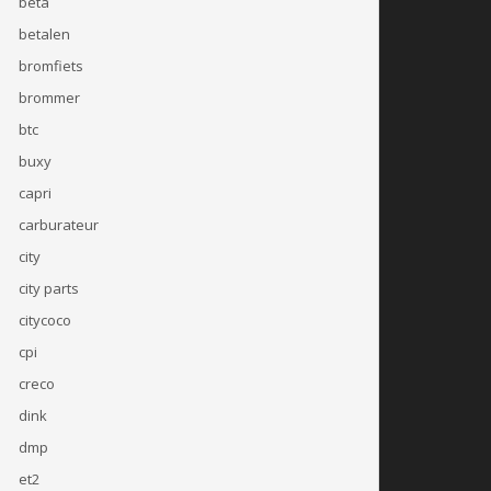
beta
betalen
bromfiets
brommer
btc
buxy
capri
carburateur
city
city parts
citycoco
cpi
creco
dink
dmp
et2