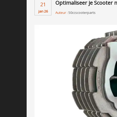
Optimaliseer je Scooter
21
jan 26
Auteur :
50ccscooterparts