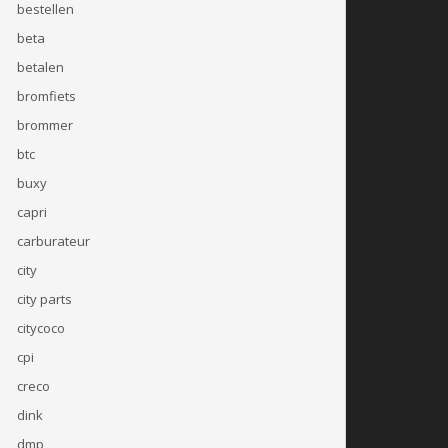
bestellen
beta
betalen
bromfiets
brommer
btc
buxy
capri
carburateur
city
city parts
citycoco
cpi
creco
dink
dmp