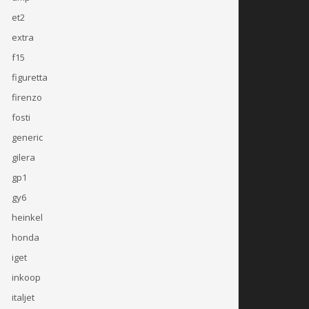
et2
extra
f15
figuretta
firenzo
fosti
generic
gilera
gp1
gy6
heinkel
honda
iget
inkoop
italjet