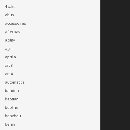
4 takt
abus
accessoires
afterpay
agility
agm
aprilia
art 3
art 4
automatica
banden
baotian
beeline
benzhou
berini