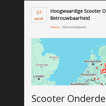
Hoogwaardige Scooter Ond
07
Betrouwbaarheid
mrt 25
Auteur :
50ccscooterparts
Scooter Onderdel