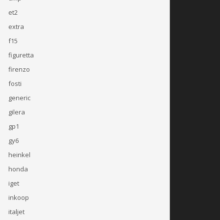
et2
extra
f15
figuretta
firenzo
fosti
generic
gilera
gp1
gy6
heinkel
honda
iget
inkoop
italjet