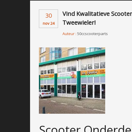
Vind Kwalitatieve Scoot
30
Tweewieler!
nov 24
Auteur :
50ccscooterparts
Scooter Onderde