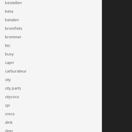
bestellen
beta
betalen
bromfiets
brommer
btc
buxy
capri
carburateur
city
city parts
citycoco
cpi
creco
dink
dmp