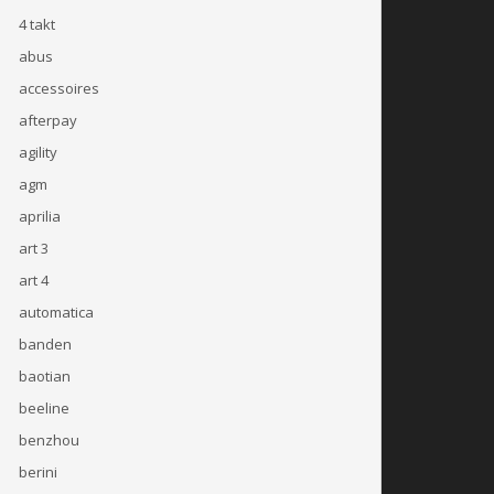
4 takt
abus
accessoires
afterpay
agility
agm
aprilia
art 3
art 4
automatica
banden
baotian
beeline
benzhou
berini