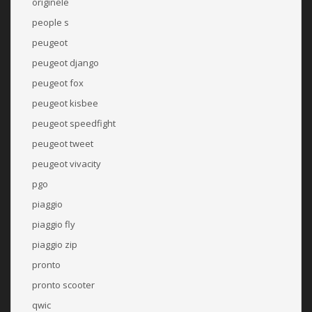
originele
people s
peugeot
peugeot django
peugeot fox
peugeot kisbee
peugeot speedfight
peugeot tweet
peugeot vivacity
pgo
piaggio
piaggio fly
piaggio zip
pronto
pronto scooter
qwic