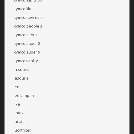
kymco agility 50
kymco like
kymco new dink
kymco people s
kymco sento
kymco super 8
kymco super 9
kymco vitality
la souris
lasouris
led
led lampen
like
lintex
lucatti
luchtfilter