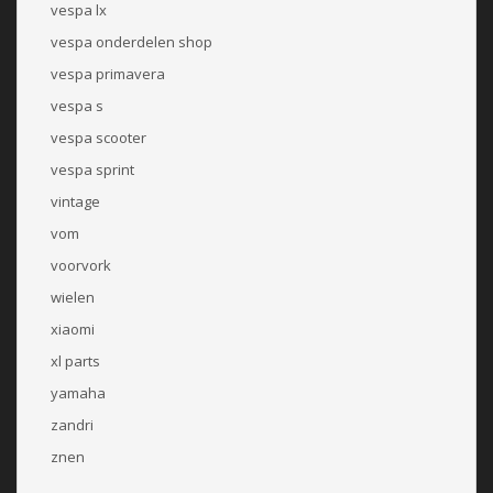
vespa lx
vespa onderdelen shop
vespa primavera
vespa s
vespa scooter
vespa sprint
vintage
vom
voorvork
wielen
xiaomi
xl parts
yamaha
zandri
znen