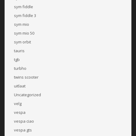
sym fiddle
sym fiddle 3
sym mio
sym mio 50
sym orbit
tauris
tgb
turbho
twins scooter
uitlaat
Uncategorized
velg
vespa
vespa ciao
vespa gts