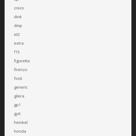
creco
dink
dmp
et2
extra
f15
figuretta
firenzo
fosti
generic
gilera
gp1
gy6
heinkel
honda