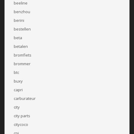
beeline
benzhou
berini
bestellen
beta
betalen
bromfiets
brommer
btc
buxy
capri
carburateur
city
city parts
citycoco
cpi