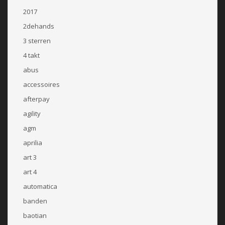
2017
2dehands
3 sterren
4 takt
abus
accessoires
afterpay
agility
agm
aprilia
art 3
art 4
automatica
banden
baotian