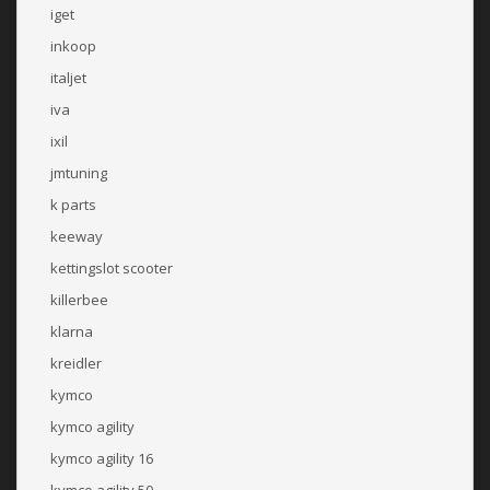
iget
inkoop
italjet
iva
ixil
jmtuning
k parts
keeway
kettingslot scooter
killerbee
klarna
kreidler
kymco
kymco agility
kymco agility 16