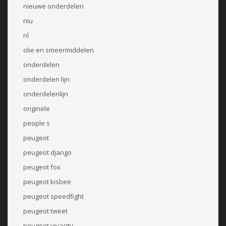
nieuwe onderdelen
niu
nl
olie en smeermiddelen
onderdelen
onderdelen lijn
onderdelenlijn
originele
people s
peugeot
peugeot django
peugeot fox
peugeot kisbee
peugeot speedfight
peugeot tweet
peugeot vivacity