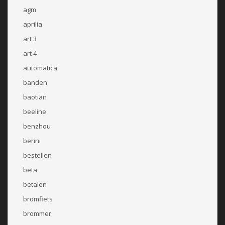
agm
aprilia
art 3
art 4
automatica
banden
baotian
beeline
benzhou
berini
bestellen
beta
betalen
bromfiets
brommer