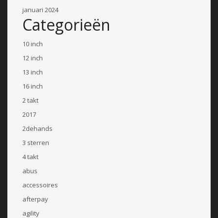
januari 2024
Categorieën
10 inch
12 inch
13 inch
16 inch
2 takt
2017
2dehands
3 sterren
4 takt
abus
accessoires
afterpay
agility