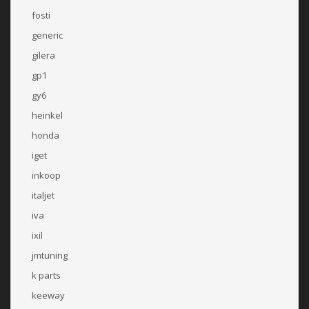
fosti
generic
gilera
gp1
gy6
heinkel
honda
iget
inkoop
italjet
iva
ixil
jmtuning
k parts
keeway