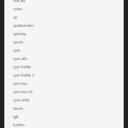
slot art
solex
sp
spatborden
speedy
sprint
sym
sym allo
sym fiddle
sym fiddle 3
sym mio
sym mio 50
sym orbit
tauris
tgb
turbho