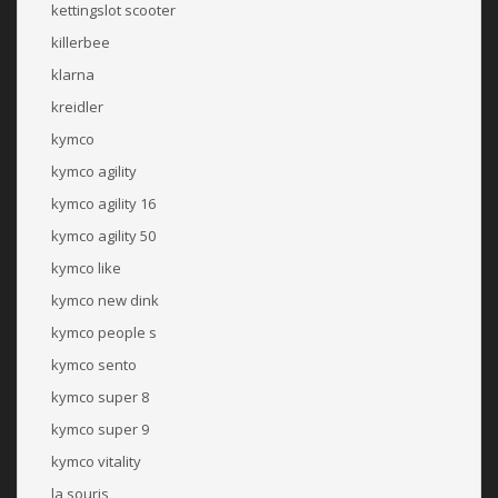
kettingslot scooter
killerbee
klarna
kreidler
kymco
kymco agility
kymco agility 16
kymco agility 50
kymco like
kymco new dink
kymco people s
kymco sento
kymco super 8
kymco super 9
kymco vitality
la souris