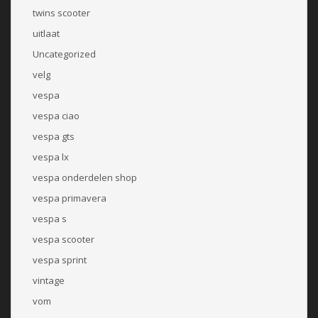
twins scooter
uitlaat
Uncategorized
velg
vespa
vespa ciao
vespa gts
vespa lx
vespa onderdelen shop
vespa primavera
vespa s
vespa scooter
vespa sprint
vintage
vom