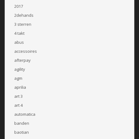
2017
2dehands
3 sterren
4 takt
abus
accessoires
afterpay
agility
agm
aprilia
art 3
art 4
automatica
banden
baotian