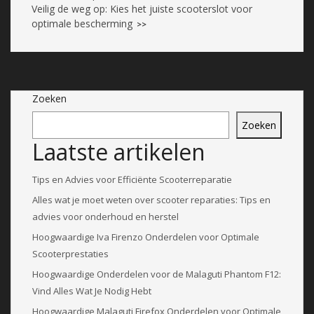
Veilig de weg op: Kies het juiste scooterslot voor
optimale bescherming
>>
Zoeken
Zoeken
Laatste artikelen
Tips en Advies voor Efficiënte Scooterreparatie
Alles wat je moet weten over scooter reparaties: Tips en
advies voor onderhoud en herstel
Hoogwaardige Iva Firenzo Onderdelen voor Optimale
Scooterprestaties
Hoogwaardige Onderdelen voor de Malaguti Phantom F12:
Vind Alles Wat Je Nodig Hebt
Hoogwaardige Malaguti Firefox Onderdelen voor Optimale