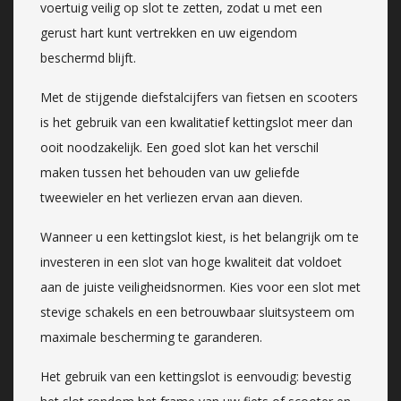
voertuig veilig op slot te zetten, zodat u met een
gerust hart kunt vertrekken en uw eigendom
beschermd blijft.
Met de stijgende diefstalcijfers van fietsen en scooters
is het gebruik van een kwalitatief kettingslot meer dan
ooit noodzakelijk. Een goed slot kan het verschil
maken tussen het behouden van uw geliefde
tweewieler en het verliezen ervan aan dieven.
Wanneer u een kettingslot kiest, is het belangrijk om te
investeren in een slot van hoge kwaliteit dat voldoet
aan de juiste veiligheidsnormen. Kies voor een slot met
stevige schakels en een betrouwbaar sluitsysteem om
maximale bescherming te garanderen.
Het gebruik van een kettingslot is eenvoudig: bevestig