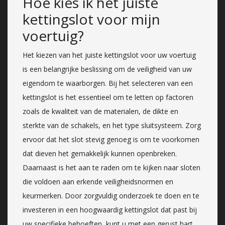
Hoe kies ik het juiste
kettingslot voor mijn
voertuig?
Het kiezen van het juiste kettingslot voor uw voertuig
is een belangrijke beslissing om de veiligheid van uw
eigendom te waarborgen. Bij het selecteren van een
kettingslot is het essentieel om te letten op factoren
zoals de kwaliteit van de materialen, de dikte en
sterkte van de schakels, en het type sluitsysteem. Zorg
ervoor dat het slot stevig genoeg is om te voorkomen
dat dieven het gemakkelijk kunnen openbreken.
Daarnaast is het aan te raden om te kijken naar sloten
die voldoen aan erkende veiligheidsnormen en
keurmerken. Door zorgvuldig onderzoek te doen en te
investeren in een hoogwaardig kettingslot dat past bij
uw specifieke behoeften, kunt u met een gerust hart