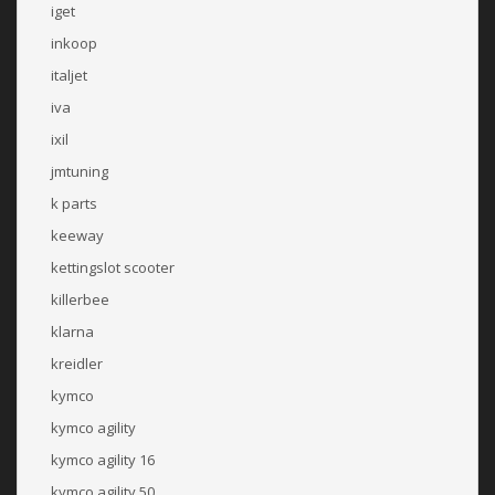
iget
inkoop
italjet
iva
ixil
jmtuning
k parts
keeway
kettingslot scooter
killerbee
klarna
kreidler
kymco
kymco agility
kymco agility 16
kymco agility 50