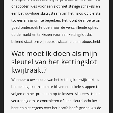
of scooter. Kies voor een slot met stevige schakels en
een betrouwbaar sluitsysteem om het risico op diefstal
tot een minimum te beperken. Het loont de moeite om
goed onderzoek te doen naar de verschillende opties
op de markt en te kiezen voor een kettingslot dat
bekend staat om zijn betrouwbaarheid en robuustheid.
Wat moet ik doen als mijn
sleutel van het kettingslot
kwijtraakt?
Wanneer u uw sleutel van het kettingslot kwijtraakt, is
het belangrijk om kalm te blijven en enkele stappen te
volgen om het probleem op te lossen. Allereerst is het
verstandig om te controleren of u de sleutel echt kwijt
bent en niet ergens over het hoofd heeft gezien. Als de