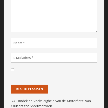
Ontdek de Veelzijdigheid van de Motorfiets: Van
<<
Cruisers tot Sportmotoren