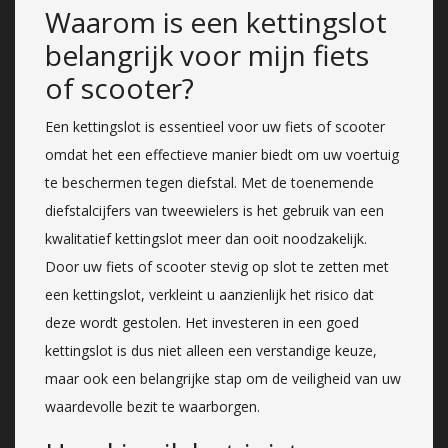
Waarom is een kettingslot
belangrijk voor mijn fiets
of scooter?
Een kettingslot is essentieel voor uw fiets of scooter
omdat het een effectieve manier biedt om uw voertuig
te beschermen tegen diefstal. Met de toenemende
diefstalcijfers van tweewielers is het gebruik van een
kwalitatief kettingslot meer dan ooit noodzakelijk.
Door uw fiets of scooter stevig op slot te zetten met
een kettingslot, verkleint u aanzienlijk het risico dat
deze wordt gestolen. Het investeren in een goed
kettingslot is dus niet alleen een verstandige keuze,
maar ook een belangrijke stap om de veiligheid van uw
waardevolle bezit te waarborgen.