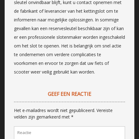
sleutel onvindbaar blijft, kunt u contact opnemen met
de fabrikant of leverancier van het kettingslot om te
informeren naar mogelijke oplossingen. In sommige
gevallen kan een reservesleutel beschikbaar zijn of kan
er een professionele slotenmaker worden ingeschakeld
om het slot te openen. Het is belangrijk om snel actie
te ondernemen om verdere complicaties te
voorkomen en ervoor te zorgen dat uw fiets of
scooter weer veilig gebruikt kan worden.
GEEF EEN REACTIE
Het e-mailadres wordt niet gepubliceerd.
Vereiste
velden zijn gemarkeerd met
*