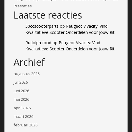
Prestaties
Laatste reacties
50ccscooterparts
op
Peugeot Vivacity: Vind
Kwalitatieve Scooter Onderdelen voor Jouw Rit
Rudolph food
op
Peugeot Vivacity: Vind
Kwalitatieve Scooter Onderdelen voor Jouw Rit
Archief
augustus 2026
juli 2026
juni 2026
mei 2026
april 2026
maart 2026
februari 2026