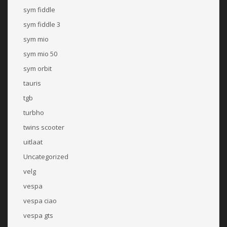
sym fiddle
sym fiddle 3
sym mio
sym mio 50
sym orbit
tauris
tgb
turbho
twins scooter
uitlaat
Uncategorized
velg
vespa
vespa ciao
vespa gts