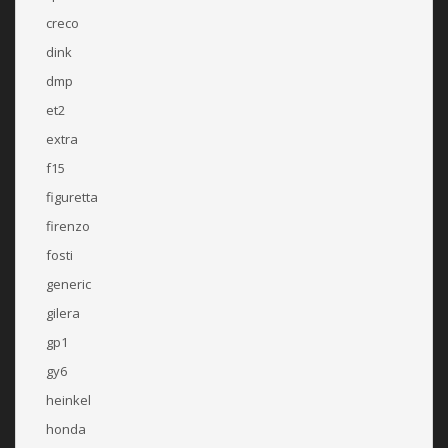
creco
dink
dmp
et2
extra
f15
figuretta
firenzo
fosti
generic
gilera
gp1
gy6
heinkel
honda