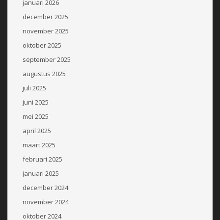
januari 2026
december 2025
november 2025
oktober 2025
september 2025
augustus 2025
juli 2025
juni 2025
mei 2025
april 2025
maart 2025
februari 2025
januari 2025
december 2024
november 2024
oktober 2024