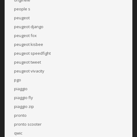
people s
peugeot
peugeot django
peugeot fox
peugeot kisbee
peugeot speedfight
peugeot tweet
peugeot vivacity
pgo
piaggio
piaggio fly
piaggio zip
pronto
pronto scooter
qwic