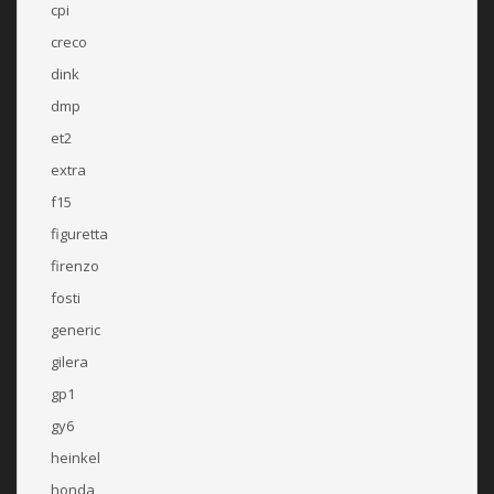
cpi
creco
dink
dmp
et2
extra
f15
figuretta
firenzo
fosti
generic
gilera
gp1
gy6
heinkel
honda