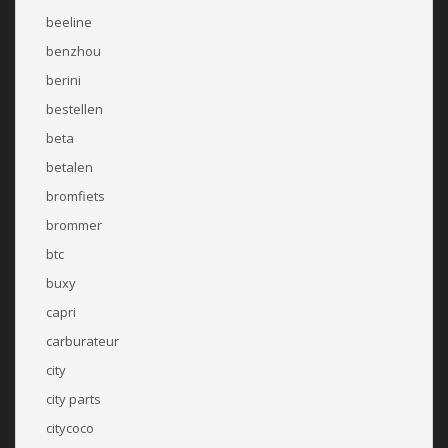
beeline
benzhou
berini
bestellen
beta
betalen
bromfiets
brommer
btc
buxy
capri
carburateur
city
city parts
citycoco