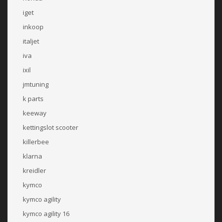
iget
inkoop
italjet
iva
ixil
jmtuning
k parts
keeway
kettingslot scooter
killerbee
klarna
kreidler
kymco
kymco agility
kymco agility 16