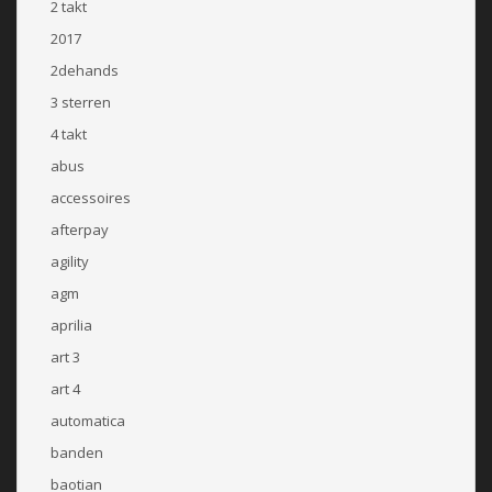
2 takt
2017
2dehands
3 sterren
4 takt
abus
accessoires
afterpay
agility
agm
aprilia
art 3
art 4
automatica
banden
baotian