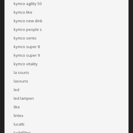
kymco agility 50
kymco like
kymco new dink
kymco people s
kymco sento
kymco super 8
kymco super 9
kymco vitality
la souris
lasouris
led
led lampen
like
lintex
lucatti
luchtfilter