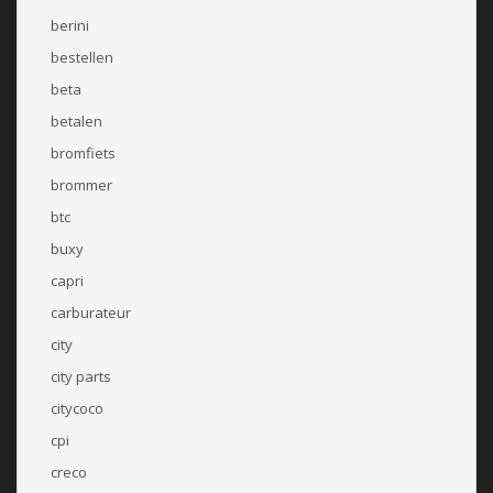
berini
bestellen
beta
betalen
bromfiets
brommer
btc
buxy
capri
carburateur
city
city parts
citycoco
cpi
creco