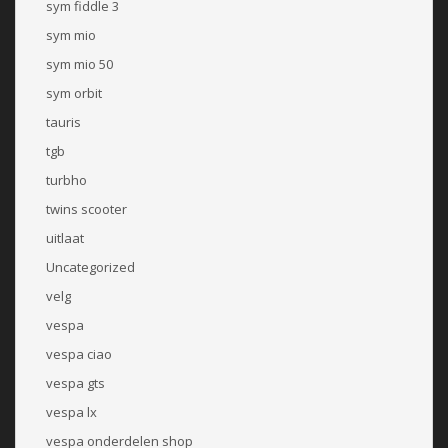
sym fiddle 3
sym mio
sym mio 50
sym orbit
tauris
tgb
turbho
twins scooter
uitlaat
Uncategorized
velg
vespa
vespa ciao
vespa gts
vespa lx
vespa onderdelen shop