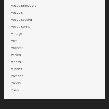
vespa primavera
vespa s
vespa scooter
vespa sprint
vintage
vom
voorvork
wielen
xiaomi
xl parts
yamaha
zandri
znen