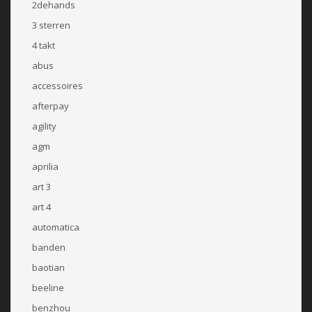
2dehands
3 sterren
4 takt
abus
accessoires
afterpay
agility
agm
aprilia
art 3
art 4
automatica
banden
baotian
beeline
benzhou