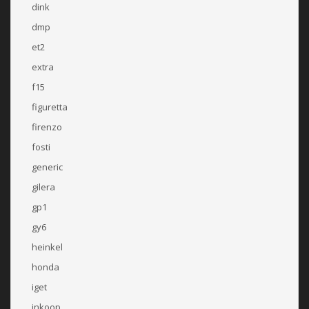
dink
dmp
et2
extra
f15
figuretta
firenzo
fosti
generic
gilera
gp1
gy6
heinkel
honda
iget
inkoop