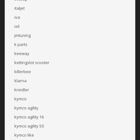
italjet
iva
ixil
jmtuning
k parts
keeway
kettingslot scooter
killerbee
klarna
kreidler
kymco
kymco agility
kymco agility 16
kymco agility 50
kymco like