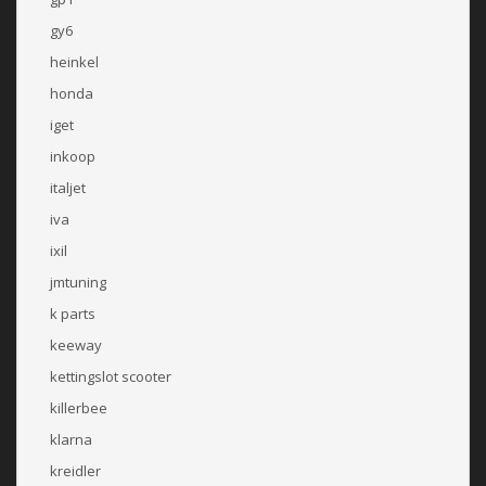
gy6
heinkel
honda
iget
inkoop
italjet
iva
ixil
jmtuning
k parts
keeway
kettingslot scooter
killerbee
klarna
kreidler