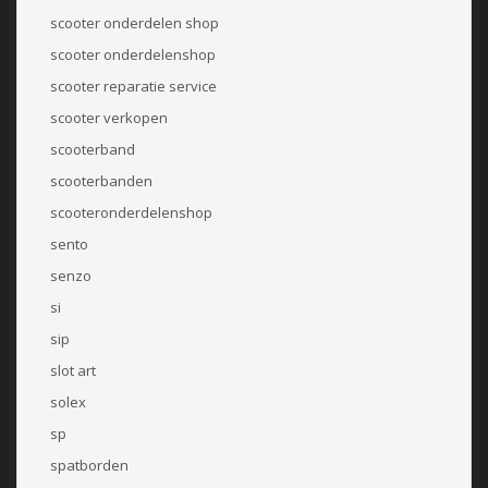
scooter onderdelen shop
scooter onderdelenshop
scooter reparatie service
scooter verkopen
scooterband
scooterbanden
scooteronderdelenshop
sento
senzo
si
sip
slot art
solex
sp
spatborden