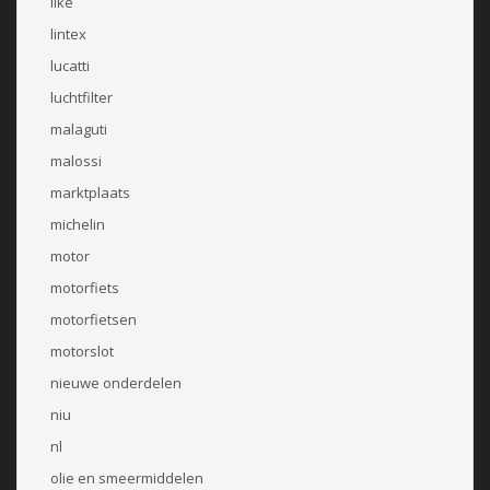
like
lintex
lucatti
luchtfilter
malaguti
malossi
marktplaats
michelin
motor
motorfiets
motorfietsen
motorslot
nieuwe onderdelen
niu
nl
olie en smeermiddelen