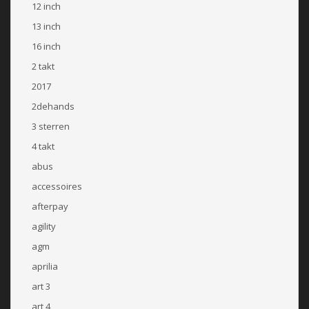
12 inch
13 inch
16 inch
2 takt
2017
2dehands
3 sterren
4 takt
abus
accessoires
afterpay
agility
agm
aprilia
art 3
art 4