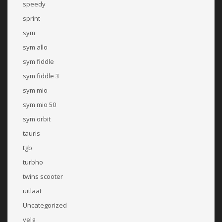
speedy
sprint
sym
sym allo
sym fiddle
sym fiddle 3
sym mio
sym mio 50
sym orbit
tauris
tgb
turbho
twins scooter
uitlaat
Uncategorized
velg