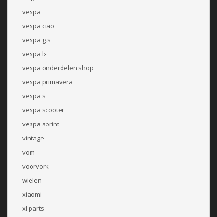
vespa
vespa ciao
vespa gts
vespa lx
vespa onderdelen shop
vespa primavera
vespa s
vespa scooter
vespa sprint
vintage
vom
voorvork
wielen
xiaomi
xl parts