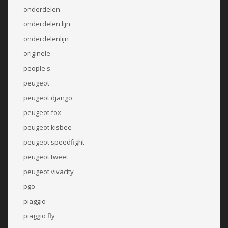
onderdelen
onderdelen lijn
onderdelenlijn
originele
people s
peugeot
peugeot django
peugeot fox
peugeot kisbee
peugeot speedfight
peugeot tweet
peugeot vivacity
pgo
piaggio
piaggio fly