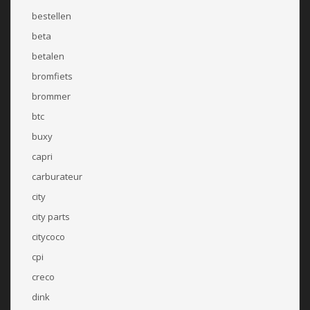
bestellen
beta
betalen
bromfiets
brommer
btc
buxy
capri
carburateur
city
city parts
citycoco
cpi
creco
dink