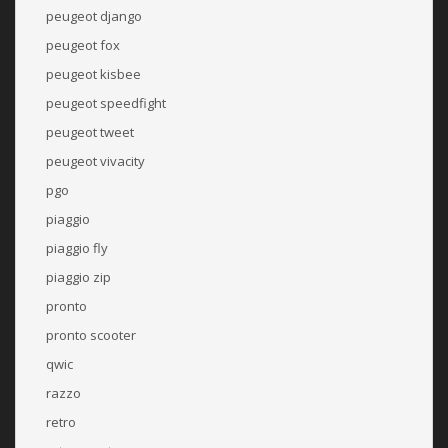
peugeot django
peugeot fox
peugeot kisbee
peugeot speedfight
peugeot tweet
peugeot vivacity
pgo
piaggio
piaggio fly
piaggio zip
pronto
pronto scooter
qwic
razzo
retro