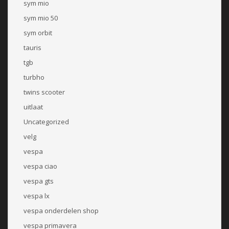
sym mio
sym mio 50
sym orbit
tauris
tgb
turbho
twins scooter
uitlaat
Uncategorized
velg
vespa
vespa ciao
vespa gts
vespa lx
vespa onderdelen shop
vespa primavera