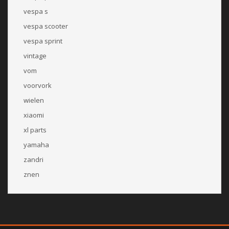
vespa s
vespa scooter
vespa sprint
vintage
vom
voorvork
wielen
xiaomi
xl parts
yamaha
zandri
znen