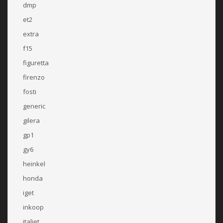
dmp
et2
extra
f15
figuretta
firenzo
fosti
generic
gilera
gp1
gy6
heinkel
honda
iget
inkoop
italjet