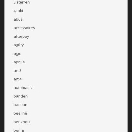
3 sterren
4 takt
abus
accessoires
afterpay
agility
agm
aprilia
art 3
art 4
automatica
banden
baotian
beeline
benzhou
berini