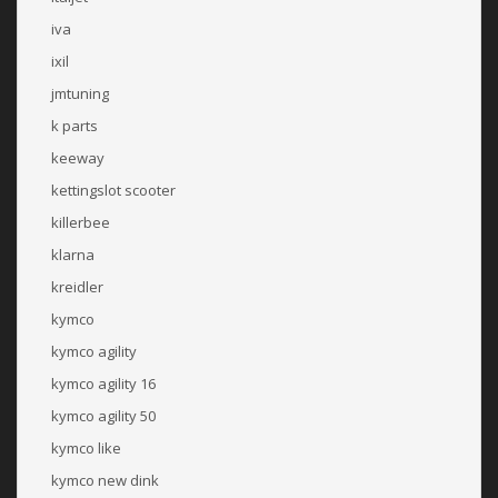
iva
ixil
jmtuning
k parts
keeway
kettingslot scooter
killerbee
klarna
kreidler
kymco
kymco agility
kymco agility 16
kymco agility 50
kymco like
kymco new dink