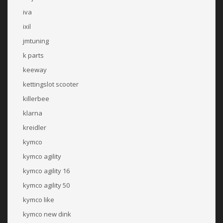
iva
ixil
jmtuning
k parts
keeway
kettingslot scooter
killerbee
klarna
kreidler
kymco
kymco agility
kymco agility 16
kymco agility 50
kymco like
kymco new dink