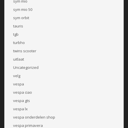
sym mio
sym mio 50
sym orbit
tauris
tgb
turbho
twins scooter
uitlaat
Uncategorized
velg
vespa
vespa ciao
vespa gts
vespa lx
vespa onderdelen shop
vespa primavera