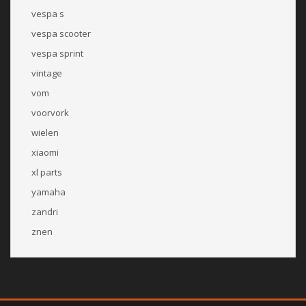
vespa s
vespa scooter
vespa sprint
vintage
vom
voorvork
wielen
xiaomi
xl parts
yamaha
zandri
znen