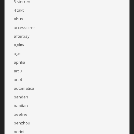
3 sterren
4 takt
abus
accessoires
afterpay
agility
agm
aprilia
art 3
art 4
automatica
banden
baotian
beeline
benzhou
berini