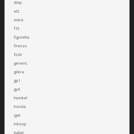
dmp
et2
extra
f15
figuretta
firenzo
fosti
generic
gilera
gp1
gy6
heinkel
honda
iget
inkoop
italjet