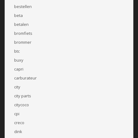
bestellen
beta
betalen
bromfiets
brommer
btc
buxy
capri
carburateur
city
city parts
citycoco
cpi
creco
dink