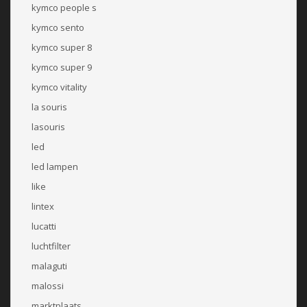
kymco people s
kymco sento
kymco super 8
kymco super 9
kymco vitality
la souris
lasouris
led
led lampen
like
lintex
lucatti
luchtfilter
malaguti
malossi
marktplaats