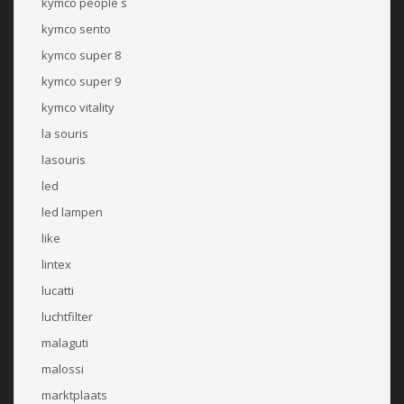
kymco people s
kymco sento
kymco super 8
kymco super 9
kymco vitality
la souris
lasouris
led
led lampen
like
lintex
lucatti
luchtfilter
malaguti
malossi
marktplaats