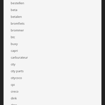
bestellen
beta
betalen
bromfiets
brommer
btc
buxy
capri
carburateur
city
city parts
citycoco
cpi
creco
dink
dmp