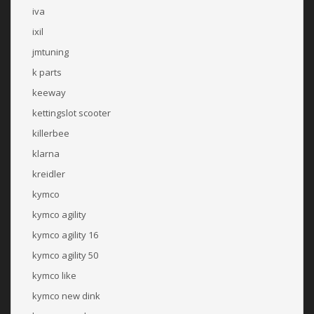
iva
ixil
jmtuning
k parts
keeway
kettingslot scooter
killerbee
klarna
kreidler
kymco
kymco agility
kymco agility 16
kymco agility 50
kymco like
kymco new dink