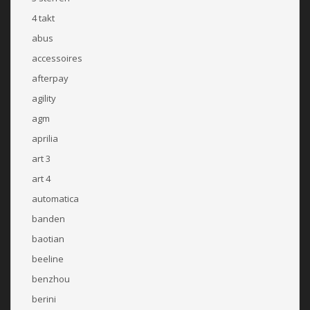
4 takt
abus
accessoires
afterpay
agility
agm
aprilia
art 3
art 4
automatica
banden
baotian
beeline
benzhou
berini