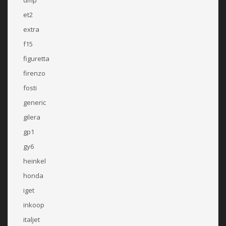
et2
extra
f15
figuretta
firenzo
fosti
generic
gilera
gp1
gy6
heinkel
honda
iget
inkoop
italjet