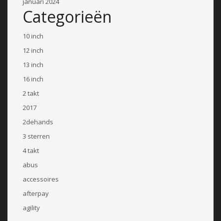
januari 2024
Categorieën
10 inch
12 inch
13 inch
16 inch
2 takt
2017
2dehands
3 sterren
4 takt
abus
accessoires
afterpay
agility