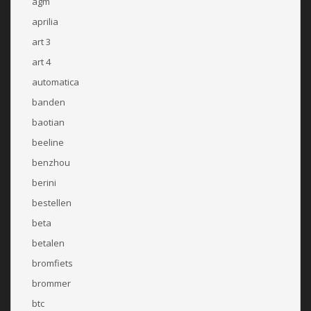
agm
aprilia
art 3
art 4
automatica
banden
baotian
beeline
benzhou
berini
bestellen
beta
betalen
bromfiets
brommer
btc