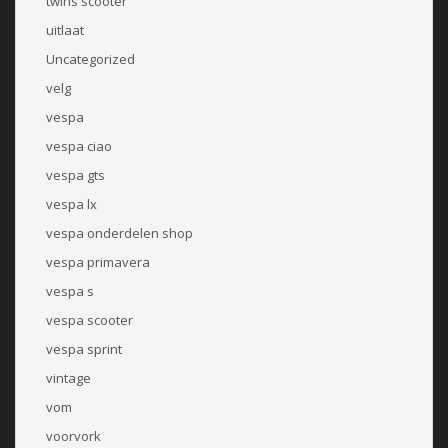
twins scooter
uitlaat
Uncategorized
velg
vespa
vespa ciao
vespa gts
vespa lx
vespa onderdelen shop
vespa primavera
vespa s
vespa scooter
vespa sprint
vintage
vom
voorvork