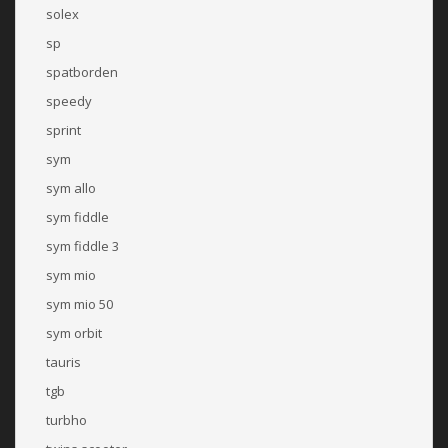
solex
sp
spatborden
speedy
sprint
sym
sym allo
sym fiddle
sym fiddle 3
sym mio
sym mio 50
sym orbit
tauris
tgb
turbho