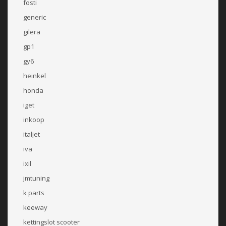
fosti
generic
gilera
gp1
gy6
heinkel
honda
iget
inkoop
italjet
iva
ixil
jmtuning
k parts
keeway
kettingslot scooter