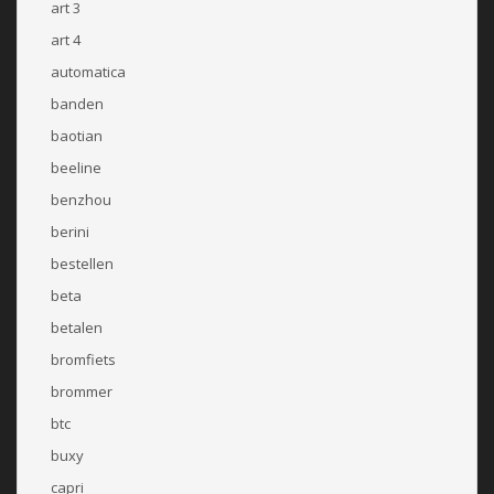
art 3
art 4
automatica
banden
baotian
beeline
benzhou
berini
bestellen
beta
betalen
bromfiets
brommer
btc
buxy
capri