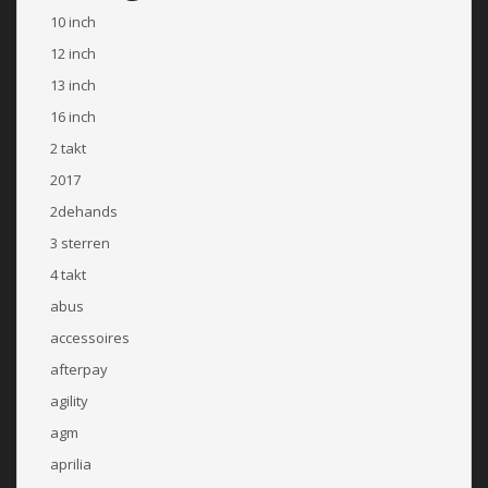
10 inch
12 inch
13 inch
16 inch
2 takt
2017
2dehands
3 sterren
4 takt
abus
accessoires
afterpay
agility
agm
aprilia