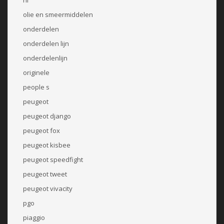
olie en smeermiddelen
onderdelen
onderdelen lijn
onderdelenlijn
originele
people s
peugeot
peugeot django
peugeot fox
peugeot kisbee
peugeot speedfight
peugeot tweet
peugeot vivacity
pgo
piaggio