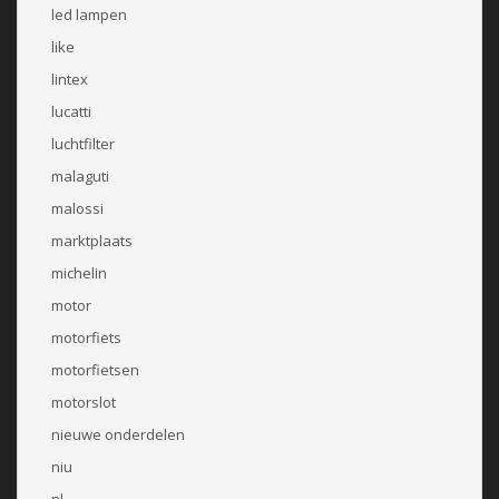
led lampen
like
lintex
lucatti
luchtfilter
malaguti
malossi
marktplaats
michelin
motor
motorfiets
motorfietsen
motorslot
nieuwe onderdelen
niu
nl