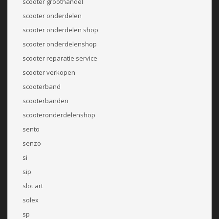
scooter groothandel
scooter onderdelen
scooter onderdelen shop
scooter onderdelenshop
scooter reparatie service
scooter verkopen
scooterband
scooterbanden
scooteronderdelenshop
sento
senzo
si
sip
slot art
solex
sp