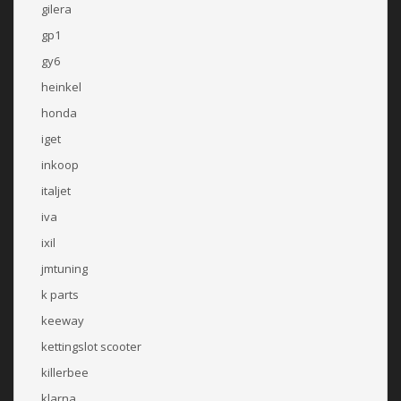
gilera
gp1
gy6
heinkel
honda
iget
inkoop
italjet
iva
ixil
jmtuning
k parts
keeway
kettingslot scooter
killerbee
klarna