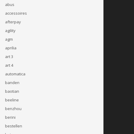
abus
accessoires
afterpay
agility
agm
aprilia
art 3
art 4
automatica
banden
baotian
beeline
benzhou
berini
bestellen