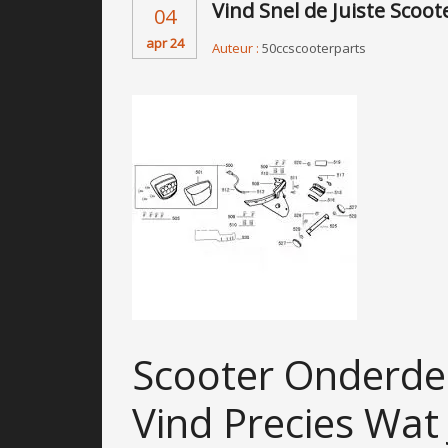
Vind Snel de Juiste Sco
04
apr 24
Auteur :
50ccscooterparts
Scooter Onderde
Vind Precies Wat