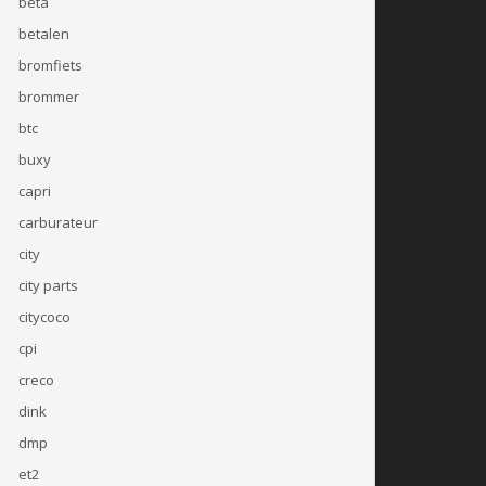
beta
betalen
bromfiets
brommer
btc
buxy
capri
carburateur
city
city parts
citycoco
cpi
creco
dink
dmp
et2