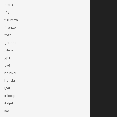
extra
f15
figuretta
firenzo
fosti
generic
gilera
gp1
gy6
heinkel
honda
iget
inkoop
italjet
iva