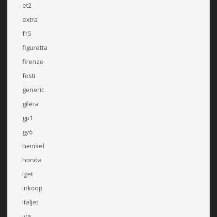
et2
extra
f15
figuretta
firenzo
fosti
generic
gilera
gp1
gy6
heinkel
honda
iget
inkoop
italjet
iva