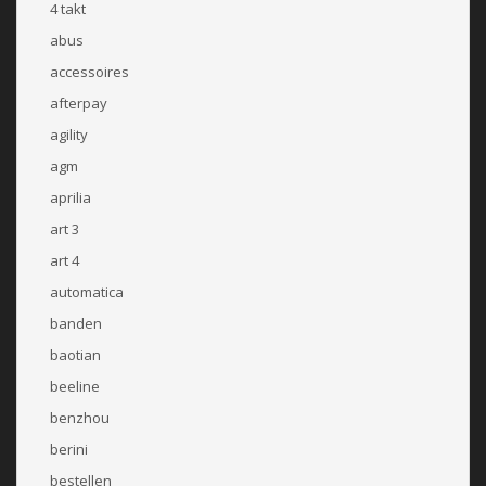
4 takt
abus
accessoires
afterpay
agility
agm
aprilia
art 3
art 4
automatica
banden
baotian
beeline
benzhou
berini
bestellen