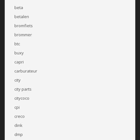
beta
betalen
bromfiets
brommer
btc
buxy
capri
carburateur
city
city parts
citycoco
cpi
creco
dink
dmp