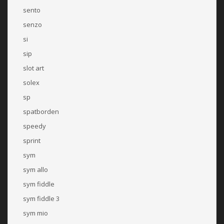
sento
senzo
si
sip
slot art
solex
sp
spatborden
speedy
sprint
sym
sym allo
sym fiddle
sym fiddle 3
sym mio