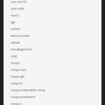
sym mio 50
sym orbit
tauris
tgb
turbho
twins scooter
uitlaat
Uncategorized
velg
vespa
vespa ciao
vespa gts
vespa lx
vespa onderdelen shop
vespa primavera
vespa s