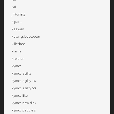
ixil
jmtuning
k parts
keeway
kettingslot scooter
killerbee
klarna
kreidler
kymco
kymco agility
kymco agility 16
kymco agility 50
kymco like
kymco new dink
kymco people s