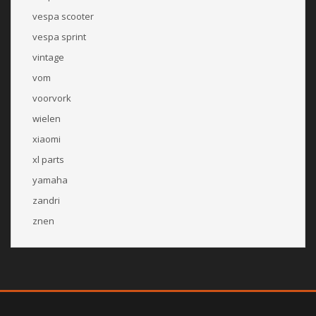
vespa scooter
vespa sprint
vintage
vom
voorvork
wielen
xiaomi
xl parts
yamaha
zandri
znen