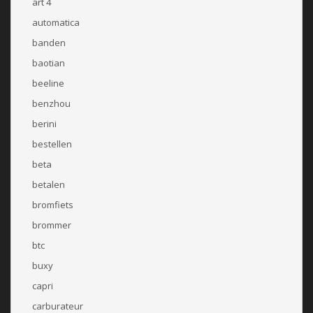
art 4
automatica
banden
baotian
beeline
benzhou
berini
bestellen
beta
betalen
bromfiets
brommer
btc
buxy
capri
carburateur