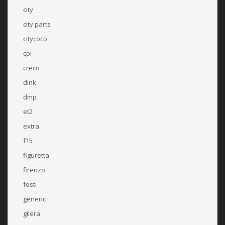
city
city parts
citycoco
cpi
creco
dink
dmp
et2
extra
f15
figuretta
firenzo
fosti
generic
gilera