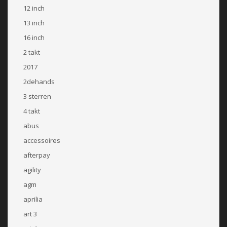
12 inch
13 inch
16 inch
2 takt
2017
2dehands
3 sterren
4 takt
abus
accessoires
afterpay
agility
agm
aprilia
art 3