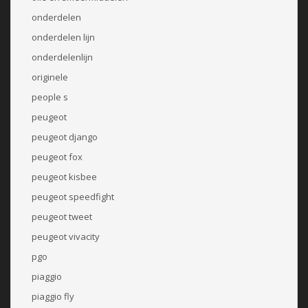
onderdelen
onderdelen lijn
onderdelenlijn
originele
people s
peugeot
peugeot django
peugeot fox
peugeot kisbee
peugeot speedfight
peugeot tweet
peugeot vivacity
pgo
piaggio
piaggio fly