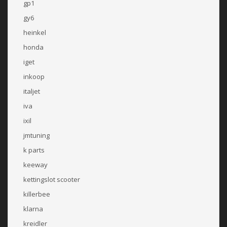
gp1
gy6
heinkel
honda
iget
inkoop
italjet
iva
ixil
jmtuning
k parts
keeway
kettingslot scooter
killerbee
klarna
kreidler