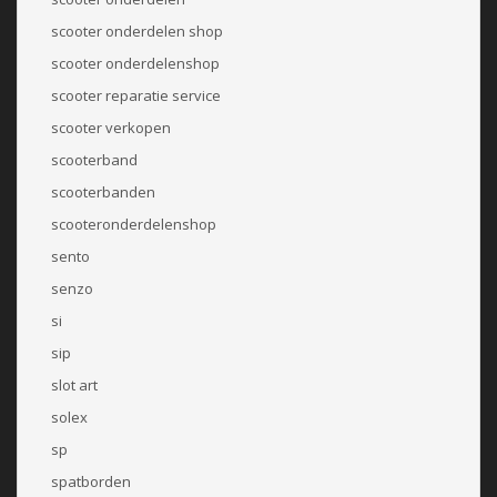
scooter onderdelen shop
scooter onderdelenshop
scooter reparatie service
scooter verkopen
scooterband
scooterbanden
scooteronderdelenshop
sento
senzo
si
sip
slot art
solex
sp
spatborden