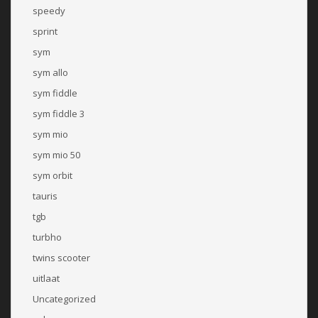
speedy
sprint
sym
sym allo
sym fiddle
sym fiddle 3
sym mio
sym mio 50
sym orbit
tauris
tgb
turbho
twins scooter
uitlaat
Uncategorized