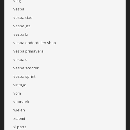
velg
vespa
vespa ciao
vespa gts
vespa lx
vespa onderdelen shop
vespa primavera
vespa s
vespa scooter
vespa sprint
vintage
vom
voorvork
wielen
xiaomi
xl parts