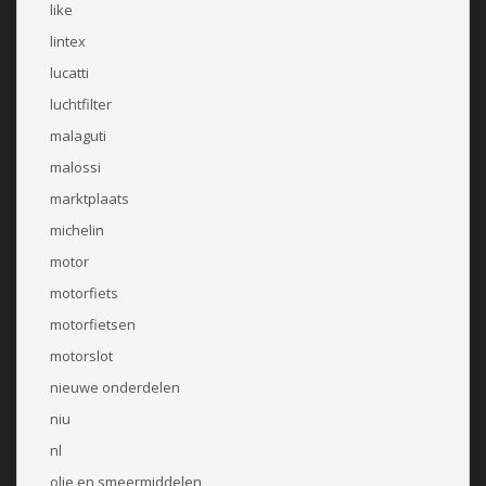
like
lintex
lucatti
luchtfilter
malaguti
malossi
marktplaats
michelin
motor
motorfiets
motorfietsen
motorslot
nieuwe onderdelen
niu
nl
olie en smeermiddelen