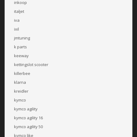
inkoop
italjet
iva
ixil
jmtuning
k parts
keeway
kettingslot scooter
killerbee
klarna
kreidler
kymco
kymco agility
kymco agility 16
kymco agility 50
kymco like