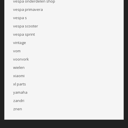
vespa onderdelen shop
vespa primavera
vespa s
vespa scooter
vespa sprint
vintage
vom
voorvork
wielen
xiaomi
xl parts
yamaha
zandri
znen