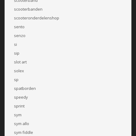
scooterband
scooterbanden
scooteronderdelenshop
sento
senzo
si
sip
slot art
solex
sp
spatborden
speedy
sprint
sym
sym allo
sym fiddle