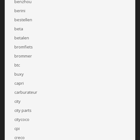
benzhou
berini
bestellen
beta
betalen
bromfiets
brommer
btc
buxy
capri
carburateur
city
city parts
citycoco
cpi
creco