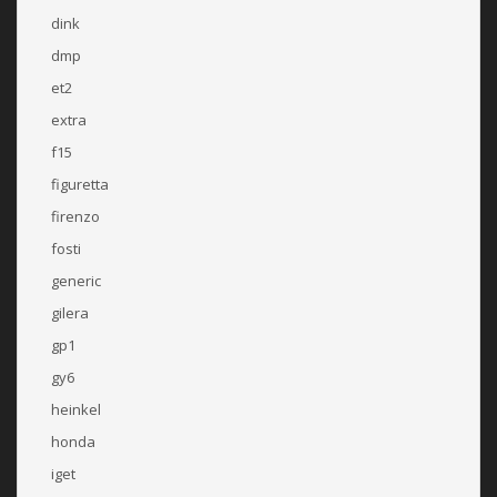
dink
dmp
et2
extra
f15
figuretta
firenzo
fosti
generic
gilera
gp1
gy6
heinkel
honda
iget