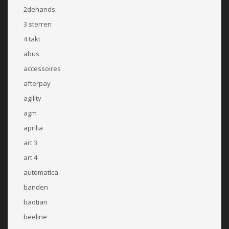
2dehands
3 sterren
4 takt
abus
accessoires
afterpay
agility
agm
aprilia
art 3
art 4
automatica
banden
baotian
beeline