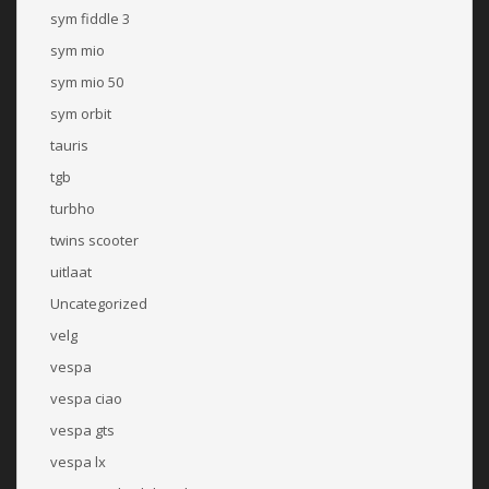
sym fiddle 3
sym mio
sym mio 50
sym orbit
tauris
tgb
turbho
twins scooter
uitlaat
Uncategorized
velg
vespa
vespa ciao
vespa gts
vespa lx