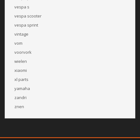
vespa s
vespa scooter
vespa sprint
vintage
vom
voorvork
wielen
xiaomi
xl parts
yamaha
zandri
znen