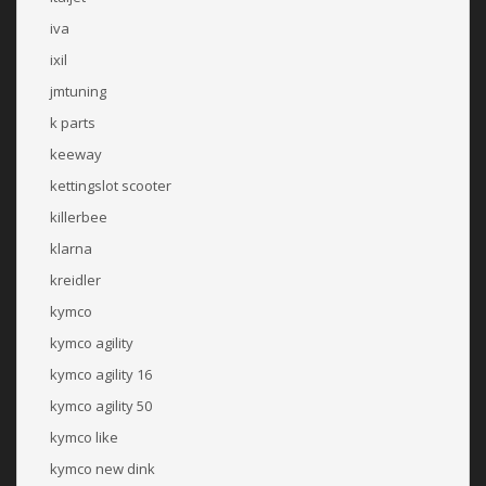
iva
ixil
jmtuning
k parts
keeway
kettingslot scooter
killerbee
klarna
kreidler
kymco
kymco agility
kymco agility 16
kymco agility 50
kymco like
kymco new dink