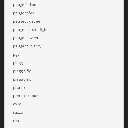
peugeot django
peugeot fox
peugeot kisbee
peugeot speedfight
peugeot tweet
peugeot vivacity
pgo
piaggio
piaggio fly
piaggio zip
pronto
pronto scooter
qwic
razzo
retro