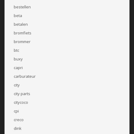
bestellen
beta
betalen
bromfiets
brommer
btc
buxy
capri
carburateur
city
city parts
citycoco
cpi
creco
dink