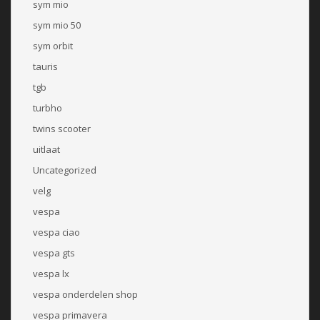
sym mio
sym mio 50
sym orbit
tauris
tgb
turbho
twins scooter
uitlaat
Uncategorized
velg
vespa
vespa ciao
vespa gts
vespa lx
vespa onderdelen shop
vespa primavera