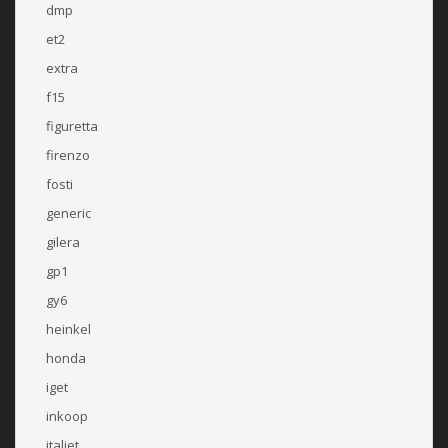
dmp
et2
extra
f15
figuretta
firenzo
fosti
generic
gilera
gp1
gy6
heinkel
honda
iget
inkoop
italjet