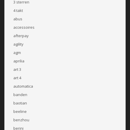
3 sterren
4 takt
abus
accessoires
afterpay
agility
agm
aprilia
art 3
art 4
automatica
banden
baotian
beeline
benzhou
berini