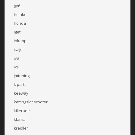
gy6
heinkel
honda
iget
inkoop
italjet
iva
ixil
jmtuning
k parts
keeway
kettingslot scooter
killerbee
klarna
kreidler