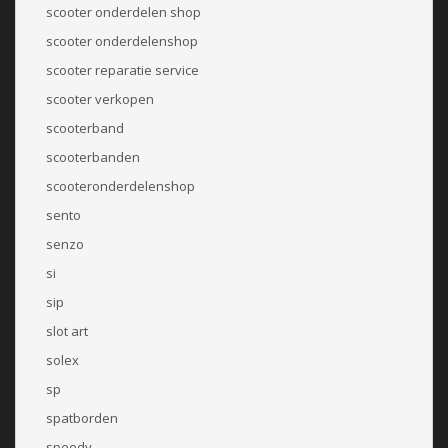
scooter onderdelen shop
scooter onderdelenshop
scooter reparatie service
scooter verkopen
scooterband
scooterbanden
scooteronderdelenshop
sento
senzo
si
sip
slot art
solex
sp
spatborden
speedy