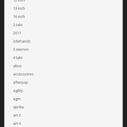
13 inch
16 inch
2 takt
2017
2dehands
3 sterren
4 takt
abus
accessoires
afterpay
agility
agm
aprilia
art 3
art 4