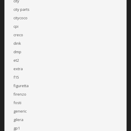
city
city parts
citycoco
cpi
creco
dink
dmp
et2
extra
f15
figuretta
firenzo
fosti
generic
gilera
gp1