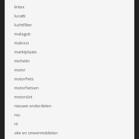
lintex
lucatti
luchtfilter
malaguti
malossi
marktplaats
michelin
motor
motorfiets
motorfietsen
motorslot
nieuwe onderdelen
niu
nl
olie en smeermiddelen