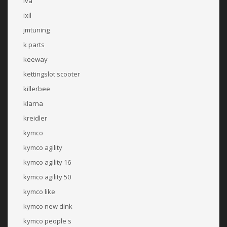
iva
ixil
jmtuning
k parts
keeway
kettingslot scooter
killerbee
klarna
kreidler
kymco
kymco agility
kymco agility 16
kymco agility 50
kymco like
kymco new dink
kymco people s