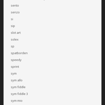
sento
senzo
si
sip
slot art
solex
sp
spatborden
speedy
sprint
sym
sym allo
sym fiddle
sym fiddle 3
sym mio