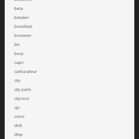
beta
betalen
bromfiets
brommer
btc
buxy
capri
carburateur
city
city parts
citycoco
cpi
creco
dink
dmp