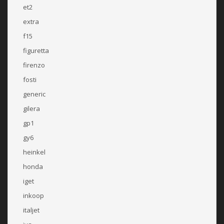
et2
extra
f15
figuretta
firenzo
fosti
generic
gilera
gp1
gy6
heinkel
honda
iget
inkoop
italjet