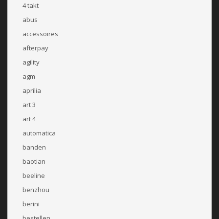
4 takt
abus
accessoires
afterpay
agility
agm
aprilia
art 3
art 4
automatica
banden
baotian
beeline
benzhou
berini
bestellen