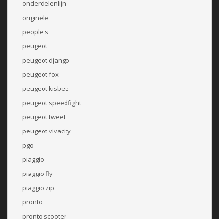
onderdelenlijn
originele
people s
peugeot
peugeot django
peugeot fox
peugeot kisbee
peugeot speedfight
peugeot tweet
peugeot vivacity
pgo
piaggio
piaggio fly
piaggio zip
pronto
pronto scooter