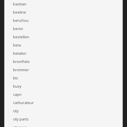
baotian
beeline
benzhou
berini
bestellen
beta
betalen
bromfiets
brommer
btc
buxy
capri
carburateur
city
city parts