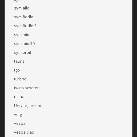
sym allo
sym fiddle
sym fiddle 3
sym mio
sym mio 50
sym orbit
tauris
tgb
turbho
twins scooter
uitlaat
Uncategorized
velg
vespa
vespa ciao