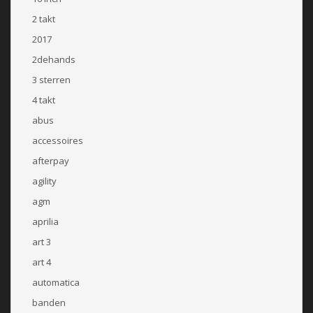
2 takt
2017
2dehands
3 sterren
4 takt
abus
accessoires
afterpay
agility
agm
aprilia
art 3
art 4
automatica
banden