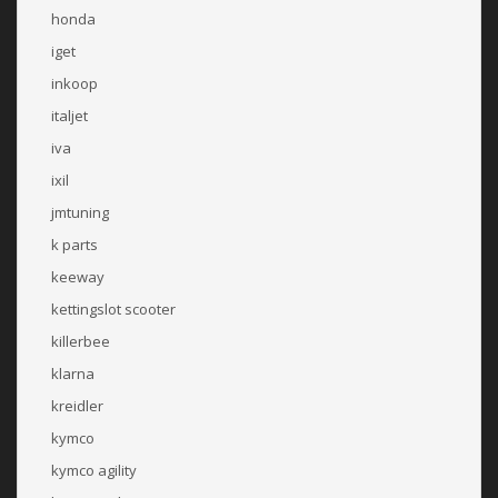
honda
iget
inkoop
italjet
iva
ixil
jmtuning
k parts
keeway
kettingslot scooter
killerbee
klarna
kreidler
kymco
kymco agility