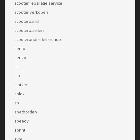
scooter reparatie service
scooter verkopen
scooterband
scooterbanden
scooteronderdelenshop
sento
senzo
si
sip
slot art
solex
sp
spatborden
speedy
sprint
sym