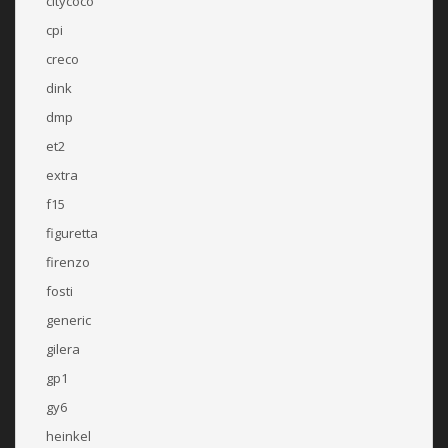
citycoco
cpi
creco
dink
dmp
et2
extra
f15
figuretta
firenzo
fosti
generic
gilera
gp1
gy6
heinkel