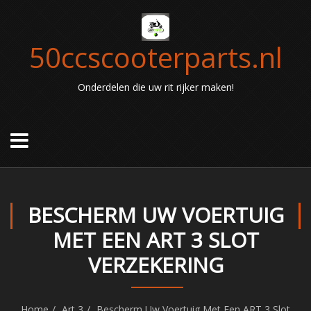
50ccscooterparts.nl
Onderdelen die uw rit rijker maken!
BESCHERM UW VOERTUIG
MET EEN ART 3 SLOT
VERZEKERING
Home
Art 3
Bescherm Uw Voertuig Met Een ART 3 Slot