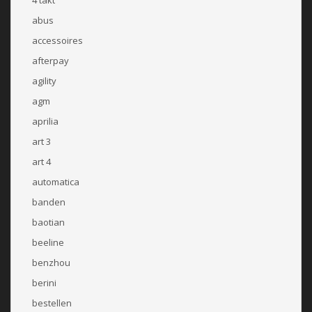
abus
accessoires
afterpay
agility
agm
aprilia
art 3
art 4
automatica
banden
baotian
beeline
benzhou
berini
bestellen