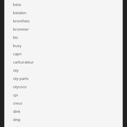
beta
betalen
bromfiets
brommer
btc
buxy
capri
carburateur
city
city parts
citycoco
cpi
creco
dink
dmp