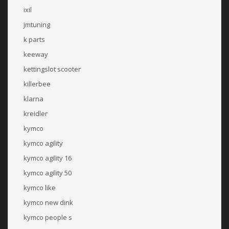
ixil
jmtuning
k parts
keeway
kettingslot scooter
killerbee
klarna
kreidler
kymco
kymco agility
kymco agility 16
kymco agility 50
kymco like
kymco new dink
kymco people s