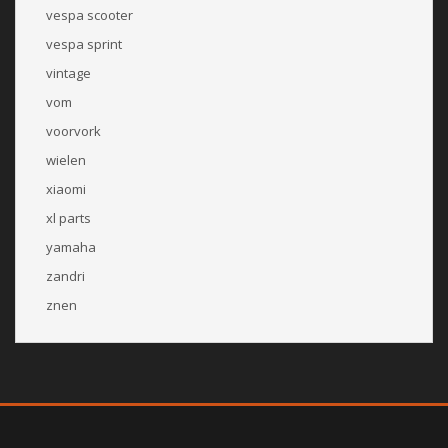
vespa scooter
vespa sprint
vintage
vom
voorvork
wielen
xiaomi
xl parts
yamaha
zandri
znen