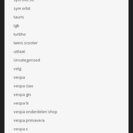
sym orbit
tauris
tgb
turbho
twins scooter
uitlaat
Uncategorized
velg
vespa
vespa ciao
vespa gts
vespa lx
vespa onderdelen shop
vespa primavera
vespa s