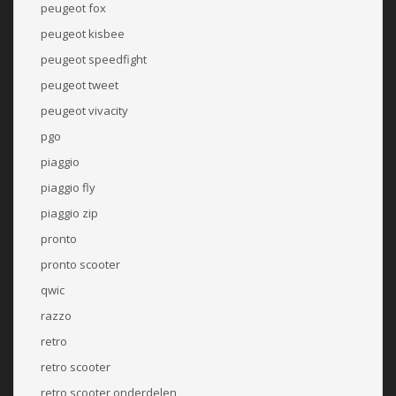
peugeot fox
peugeot kisbee
peugeot speedfight
peugeot tweet
peugeot vivacity
pgo
piaggio
piaggio fly
piaggio zip
pronto
pronto scooter
qwic
razzo
retro
retro scooter
retro scooter onderdelen