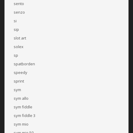
sento
senzo
si
sip
slot art
solex
sp
spatborden
speedy
sprint
sym
sym allo
sym fiddle
sym fiddle 3
sym mio
sym mio 50