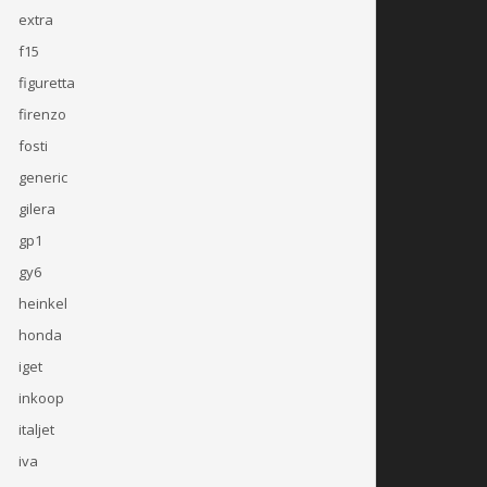
extra
f15
figuretta
firenzo
fosti
generic
gilera
gp1
gy6
heinkel
honda
iget
inkoop
italjet
iva