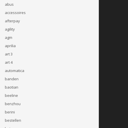
abus
accessoires
afterpay
agility
agm
aprilia
art 3
art 4
automatica
banden
baotian
beeline
benzhou
berini
bestellen