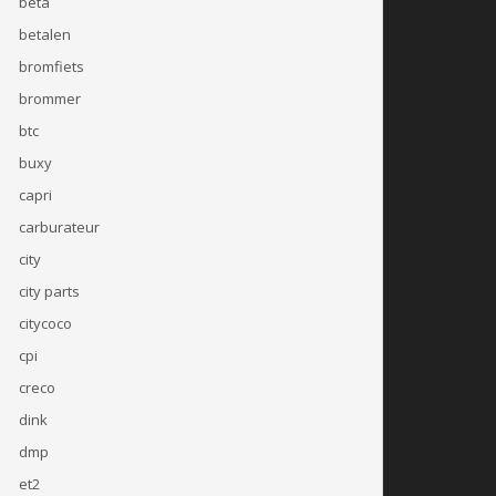
beta
betalen
bromfiets
brommer
btc
buxy
capri
carburateur
city
city parts
citycoco
cpi
creco
dink
dmp
et2