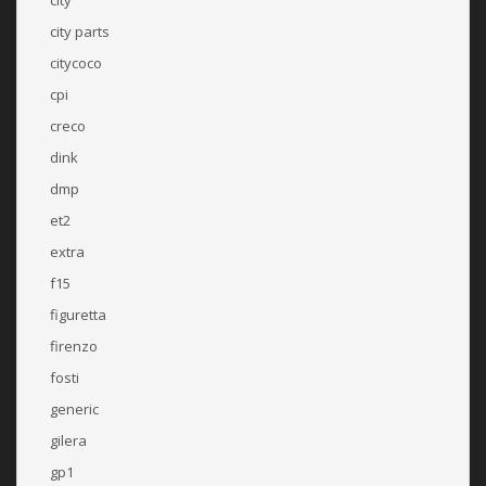
city parts
citycoco
cpi
creco
dink
dmp
et2
extra
f15
figuretta
firenzo
fosti
generic
gilera
gp1