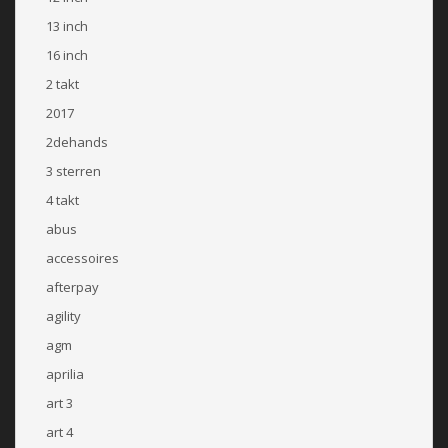
13 inch
16 inch
2 takt
2017
2dehands
3 sterren
4 takt
abus
accessoires
afterpay
agility
agm
aprilia
art 3
art 4