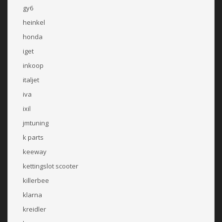
gy6
heinkel
honda
iget
inkoop
italjet
iva
ixil
jmtuning
k parts
keeway
kettingslot scooter
killerbee
klarna
kreidler