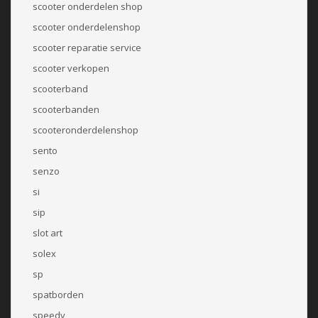
scooter onderdelen shop
scooter onderdelenshop
scooter reparatie service
scooter verkopen
scooterband
scooterbanden
scooteronderdelenshop
sento
senzo
si
sip
slot art
solex
sp
spatborden
speedy