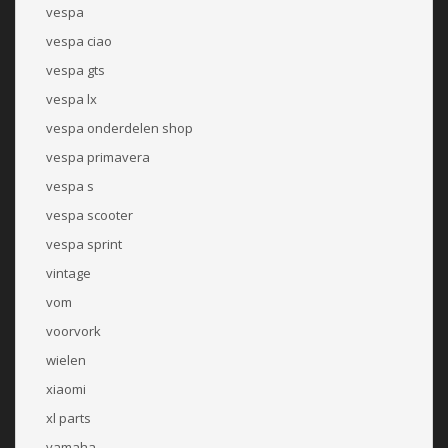
vespa
vespa ciao
vespa gts
vespa lx
vespa onderdelen shop
vespa primavera
vespa s
vespa scooter
vespa sprint
vintage
vom
voorvork
wielen
xiaomi
xl parts
yamaha