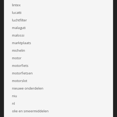
lintex
lucatti
luchtfilter
malaguti
malossi
marktplaats
michelin
motor
motorfiets
motorfietsen
motorslot
nieuwe onderdelen
niu
nl
olie en smeermiddelen