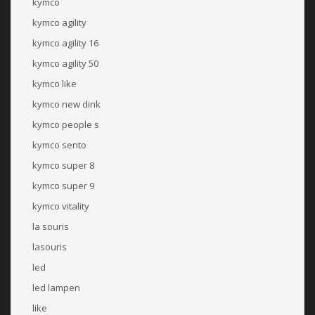
kymco
kymco agility
kymco agility 16
kymco agility 50
kymco like
kymco new dink
kymco people s
kymco sento
kymco super 8
kymco super 9
kymco vitality
la souris
lasouris
led
led lampen
like