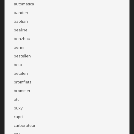
automatica
banden
baotian
beeline
benzhou
berini
bestellen
beta
betalen
bromfiets
brommer
btc
buxy
capri
carburateur
city