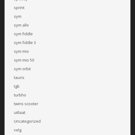
sprint
sym
sym allo
sym fiddle
sym fiddle 3
sym mio
sym mio 50
sym orbit
tauris
tgb
turbho
twins scooter
uitlaat
Uncategorized
velg