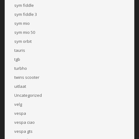
sym fiddle
sym fiddle 3
sym mio
sym mio 50
sym orbit
tauris
tgb
turbho
twins scooter
uitlaat
Uncategorized
velg
vespa
vespa ciao
vespa gts