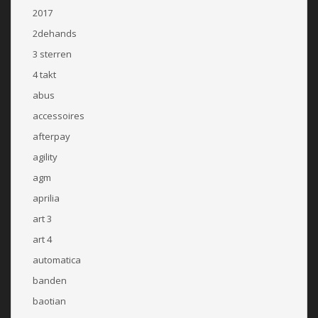
2017
2dehands
3 sterren
4 takt
abus
accessoires
afterpay
agility
agm
aprilia
art 3
art 4
automatica
banden
baotian