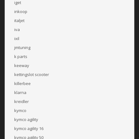
iget
inkoop
italjet
iva
ixil
jmtuning
k parts
keeway
kettingslot scooter
killerbee
klarna
kreidler
kymco
kymco agility
kymco agility 16
kymco agility 50