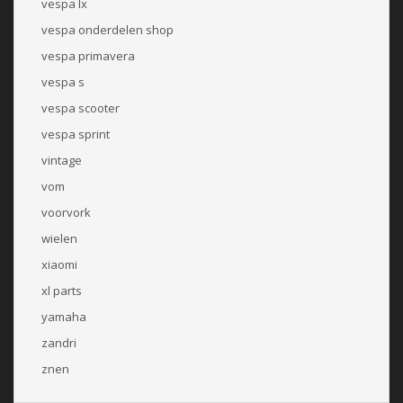
vespa lx
vespa onderdelen shop
vespa primavera
vespa s
vespa scooter
vespa sprint
vintage
vom
voorvork
wielen
xiaomi
xl parts
yamaha
zandri
znen