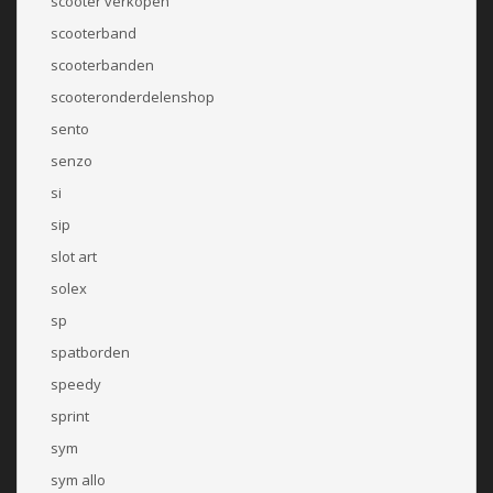
scooter verkopen
scooterband
scooterbanden
scooteronderdelenshop
sento
senzo
si
sip
slot art
solex
sp
spatborden
speedy
sprint
sym
sym allo