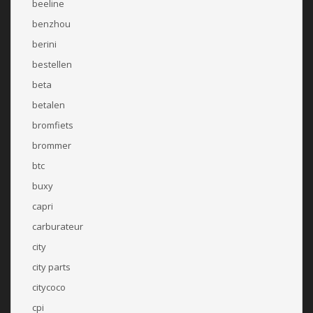
beeline
benzhou
berini
bestellen
beta
betalen
bromfiets
brommer
btc
buxy
capri
carburateur
city
city parts
citycoco
cpi