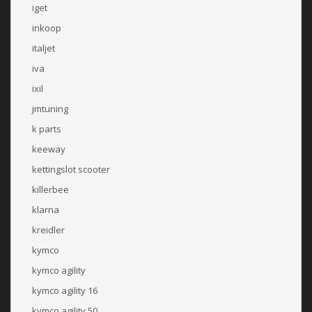
iget
inkoop
italjet
iva
ixil
jmtuning
k parts
keeway
kettingslot scooter
killerbee
klarna
kreidler
kymco
kymco agility
kymco agility 16
kymco agility 50