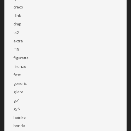
creco
dink
dmp
et2
extra
f15
figuretta
firenzo
fosti
generic
gilera
gp1
gy6
heinkel
honda