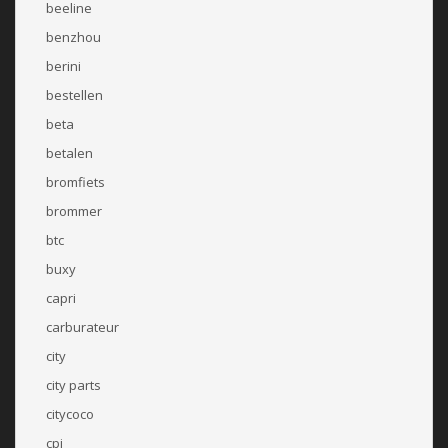
beeline
benzhou
berini
bestellen
beta
betalen
bromfiets
brommer
btc
buxy
capri
carburateur
city
city parts
citycoco
cpi