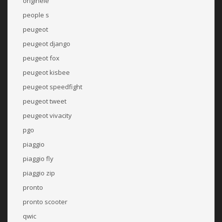
originele
people s
peugeot
peugeot django
peugeot fox
peugeot kisbee
peugeot speedfight
peugeot tweet
peugeot vivacity
pgo
piaggio
piaggio fly
piaggio zip
pronto
pronto scooter
qwic