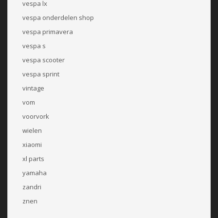
vespa lx
vespa onderdelen shop
vespa primavera
vespa s
vespa scooter
vespa sprint
vintage
vom
voorvork
wielen
xiaomi
xl parts
yamaha
zandri
znen