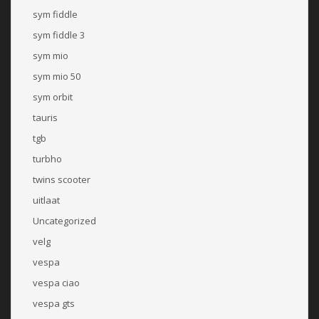
sym fiddle
sym fiddle 3
sym mio
sym mio 50
sym orbit
tauris
tgb
turbho
twins scooter
uitlaat
Uncategorized
velg
vespa
vespa ciao
vespa gts