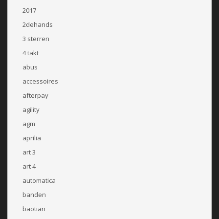
2017
2dehands
3 sterren
4 takt
abus
accessoires
afterpay
agility
agm
aprilia
art 3
art 4
automatica
banden
baotian