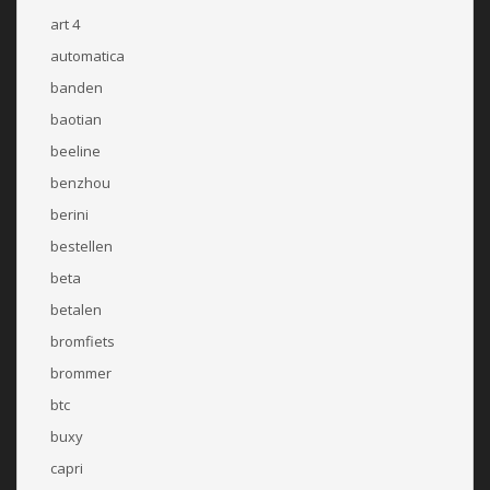
art 4
automatica
banden
baotian
beeline
benzhou
berini
bestellen
beta
betalen
bromfiets
brommer
btc
buxy
capri