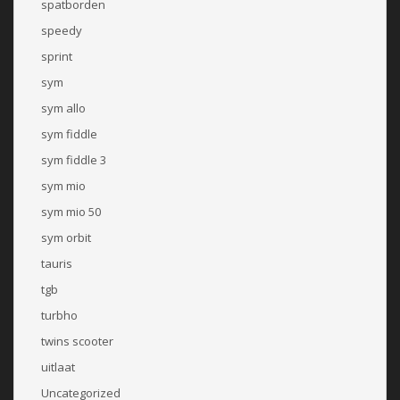
spatborden
speedy
sprint
sym
sym allo
sym fiddle
sym fiddle 3
sym mio
sym mio 50
sym orbit
tauris
tgb
turbho
twins scooter
uitlaat
Uncategorized