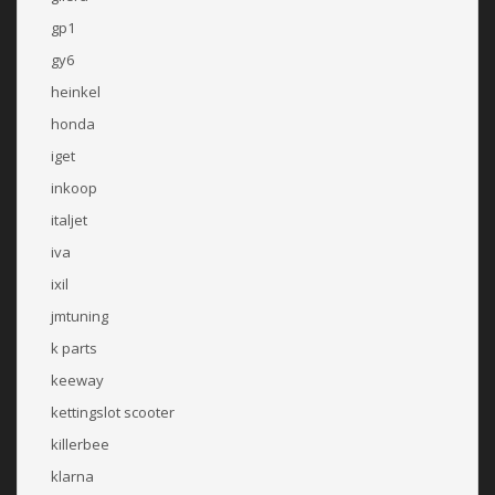
gp1
gy6
heinkel
honda
iget
inkoop
italjet
iva
ixil
jmtuning
k parts
keeway
kettingslot scooter
killerbee
klarna