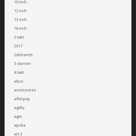
10 inch
12 inch
13 inch
16 inch
2 takt
2017
2dehands
3 sterren
4 takt
abus
accessoires
afterpay
agility
agm
aprilia
art 3