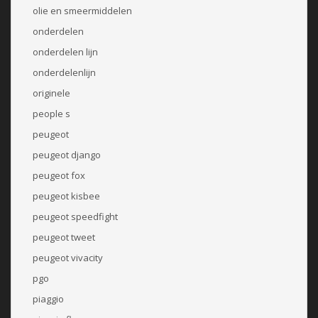
olie en smeermiddelen
onderdelen
onderdelen lijn
onderdelenlijn
originele
people s
peugeot
peugeot django
peugeot fox
peugeot kisbee
peugeot speedfight
peugeot tweet
peugeot vivacity
pgo
piaggio