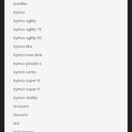
kreidler
kymco
kymco agility
kymco agility 16
kymco agility 50
kymco like
kymco new dink
kymco people s
kymco sento
kymco super 8
kymco super 9
kymco vitality
la souris
lasouris
led
led lampen