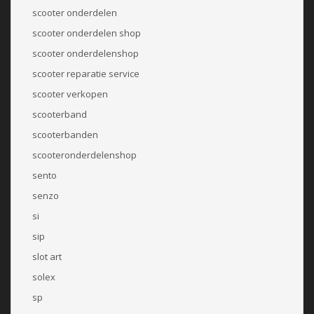
scooter onderdelen
scooter onderdelen shop
scooter onderdelenshop
scooter reparatie service
scooter verkopen
scooterband
scooterbanden
scooteronderdelenshop
sento
senzo
si
sip
slot art
solex
sp