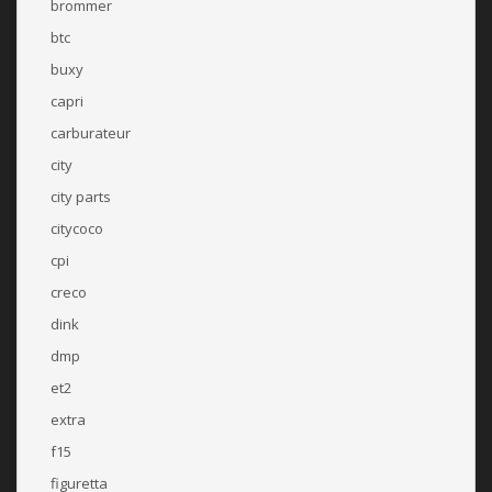
brommer
btc
buxy
capri
carburateur
city
city parts
citycoco
cpi
creco
dink
dmp
et2
extra
f15
figuretta