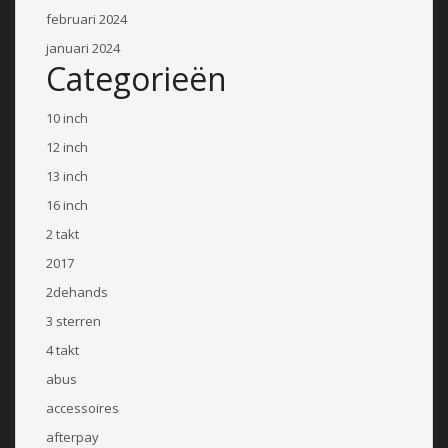
februari 2024
januari 2024
Categorieën
10 inch
12 inch
13 inch
16 inch
2 takt
2017
2dehands
3 sterren
4 takt
abus
accessoires
afterpay