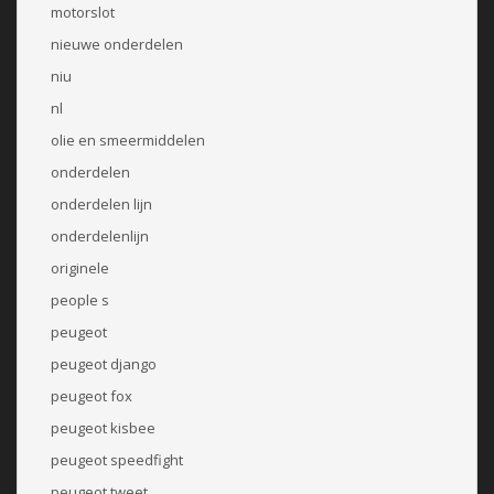
motorslot
nieuwe onderdelen
niu
nl
olie en smeermiddelen
onderdelen
onderdelen lijn
onderdelenlijn
originele
people s
peugeot
peugeot django
peugeot fox
peugeot kisbee
peugeot speedfight
peugeot tweet