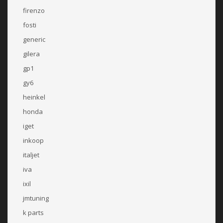
firenzo
fosti
generic
gilera
gp1
gy6
heinkel
honda
iget
inkoop
italjet
iva
ixil
jmtuning
k parts