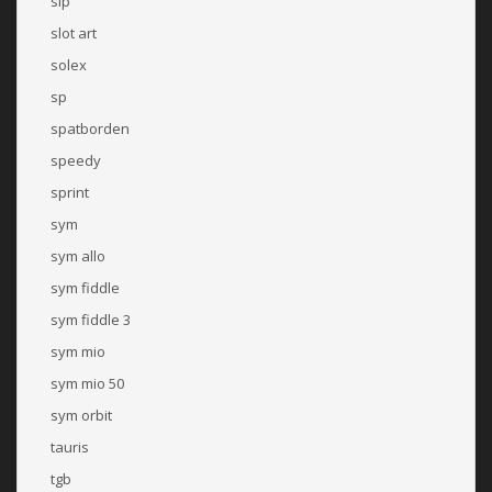
sip
slot art
solex
sp
spatborden
speedy
sprint
sym
sym allo
sym fiddle
sym fiddle 3
sym mio
sym mio 50
sym orbit
tauris
tgb