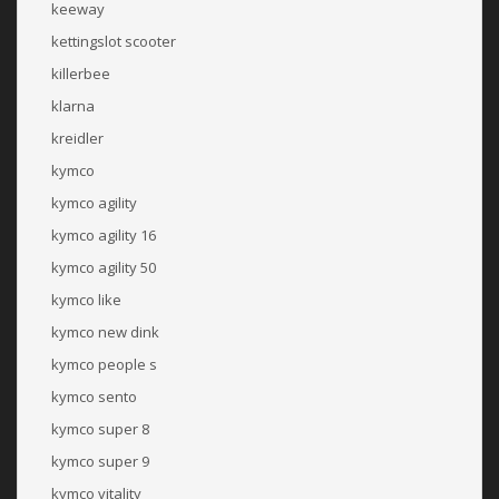
keeway
kettingslot scooter
killerbee
klarna
kreidler
kymco
kymco agility
kymco agility 16
kymco agility 50
kymco like
kymco new dink
kymco people s
kymco sento
kymco super 8
kymco super 9
kymco vitality