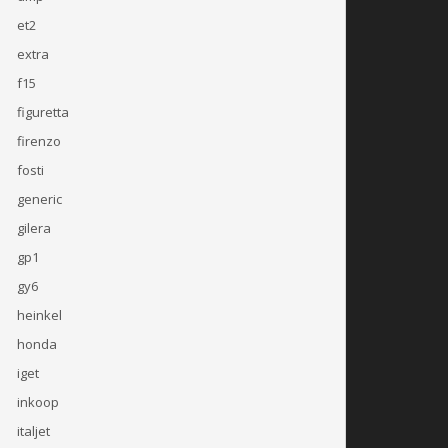
et2
extra
f15
figuretta
firenzo
fosti
generic
gilera
gp1
gy6
heinkel
honda
iget
inkoop
italjet