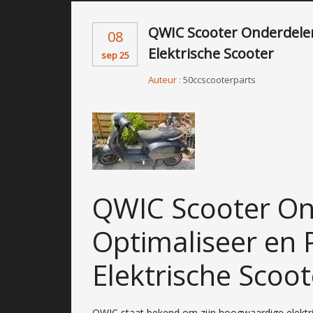
QWIC Scooter Onderdelen
08
Elektrische Scooter
sep 25
Auteur :
50ccscooterparts
QWIC Scooter On
Optimaliseer en 
Elektrische Scoot
QWIC staat bekend om zijn hoogwaardige elektri