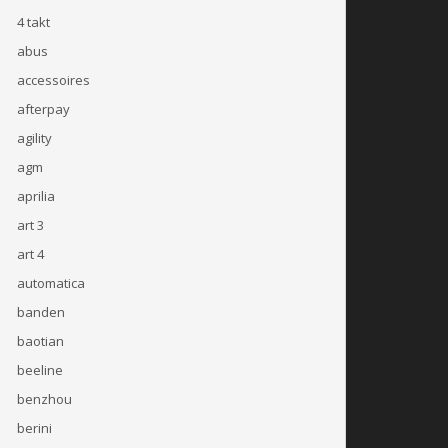
4 takt
abus
accessoires
afterpay
agility
agm
aprilia
art 3
art 4
automatica
banden
baotian
beeline
benzhou
berini