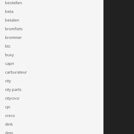
bestellen
beta
betalen
bromfiets
brommer
btc
buxy
capri
carburateur
city
city parts
citycoco
cpi
creco
dink
dmp